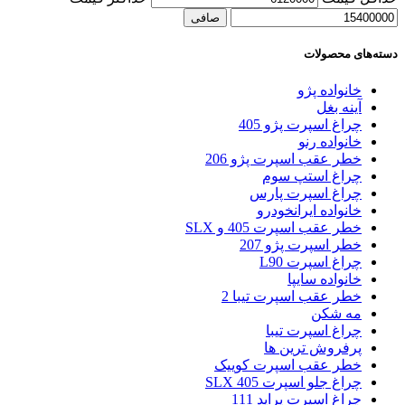
صافی
دسته‌های محصولات
خانواده پژو
آینه بغل
چراغ اسپرت پژو 405
خانواده رنو
خطر عقب اسپرت پژو 206
چراغ استپ سوم
چراغ اسپرت پارس
خانواده ایرانخودرو
خطر عقب اسپرت 405 و SLX
خطر اسپرت پژو 207
چراغ اسپرت L90
خانواده سایپا
خطر عقب اسپرت تیبا 2
مه شکن
چراغ اسپرت تیبا
پرفروش ترین ها
خطر عقب اسپرت کوییک
چراغ جلو اسپرت 405 SLX
چراغ اسپرت پراید 111