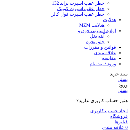
خطر عقب اسپرت پراید 132
خطر عقب اسپرت کوییک
خطر عقب اسپرت فول کالر
هدلایت
هدلایت MZM
لوازم اسپرتی خودرو
آینه بغل
جلو پنجره
قوانین و مقررات
علاقه مندی
مقایسه
ورود / ثبت نام
سبد خرید
بستن
ورود
بستن
هنوز حساب کاربری ندارید؟
ایجاد حساب کاربری
فروشگاه
فیلترها
0
علاقه مندی