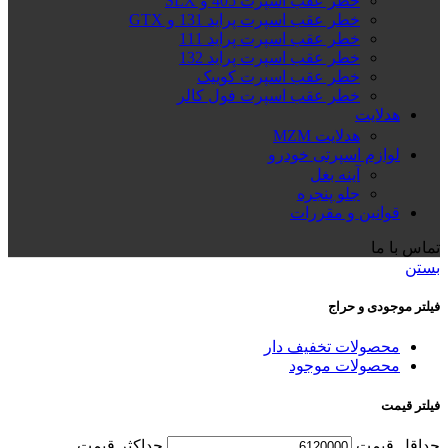
خطر عقب اسپرت 405 و SLX
خطر عقب اسپرت پراید 131 و GTX
خطر عقب اسپرت پراید 111
خطر عقب اسپرت پراید 132
خطر عقب اسپرت کوییک
خطر عقب اسپرت فول کالر
هدلایت
هدلایت MZM
لوازم اسپرتی خودرو
آینه بغل
جلو پنجره
قوانین و مقررات
تماس با ما
بستن
فیلتر موجودی و حراج
محصولات تخفیف دار
محصولات موجود
فیلتر قیمت
حداقل قیمت
حداكثر قيمت