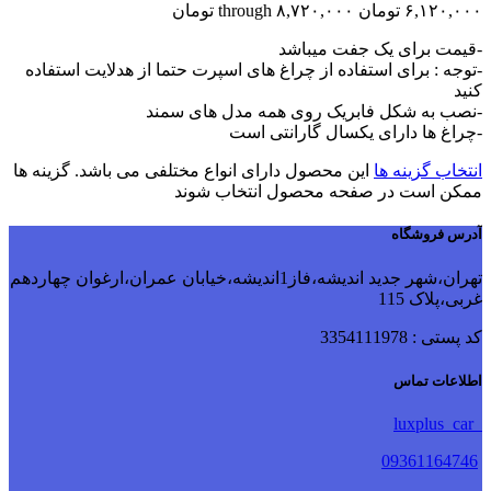
۶,۱۲۰,۰۰۰ تومان through ۸,۷۲۰,۰۰۰ تومان
-قیمت برای یک جفت میباشد
-توجه : برای استفاده از چراغ های اسپرت حتما از هدلایت استفاده
کنید
-نصب به شکل فابریک روی همه مدل های سمند
-چراغ ها دارای یکسال گارانتی است
انتخاب گزینه ها
این محصول دارای انواع مختلفی می باشد. گزینه ها
ممکن است در صفحه محصول انتخاب شوند
آدرس فروشگاه
تهران،شهر جدید اندیشه،فاز1اندیشه،خیابان عمران،ارغوان چهاردهم
غربی،پلاک 115
کد پستی : 3354111978
اطلاعات تماس
luxplus_car
09361164746