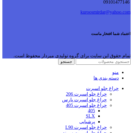
09101477146
kuroosmirdar@yahoo.com
اعتماد شما افتخار ماست
تمام حقوق این سایت برای گروه تولیدی میردار محفوظ است.
جستجو
منو
دسته بندی ها
چراغ جلو اسپرت
چراغ جلو اسپرت 206
چراغ جلو اسپرت پارس
چراغ جلو اسپرت 405
405
SLX
پرشیایی
چراغ جلو اسپرت L90
چراغ جلو اسپرت سمند