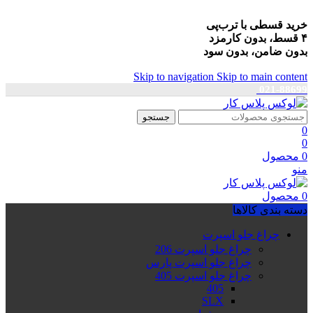
خرید قسطی با ترب‌پی
۴ قسط، بدون کارمزد
بدون ضامن، بدون سود
Skip to navigation
Skip to main content
021-88699
جستجو
0
0
0
محصول
منو
0
محصول
دسته بندی کالاها
چراغ جلو اسپرت
چراغ جلو اسپرت 206
چراغ جلو اسپرت پارس
چراغ جلو اسپرت 405
405
SLX