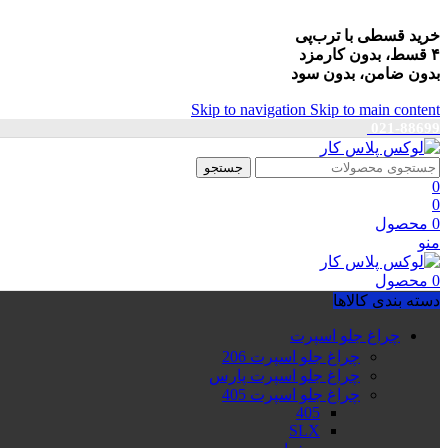
خرید قسطی با ترب‌پی
۴ قسط، بدون کارمزد
بدون ضامن، بدون سود
Skip to navigation
Skip to main content
021-88699
جستجو
0
0
0
محصول
منو
0
محصول
دسته بندی کالاها
چراغ جلو اسپرت
چراغ جلو اسپرت 206
چراغ جلو اسپرت پارس
چراغ جلو اسپرت 405
405
SLX