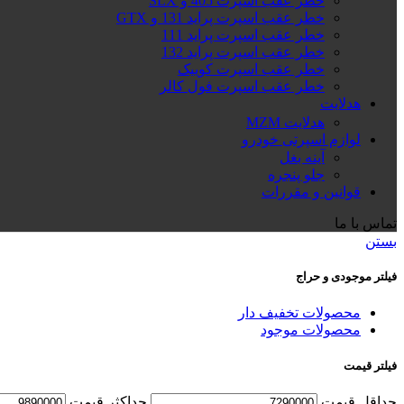
خطر عقب اسپرت 405 و SLX
خطر عقب اسپرت پراید 131 و GTX
خطر عقب اسپرت پراید 111
خطر عقب اسپرت پراید 132
خطر عقب اسپرت کوییک
خطر عقب اسپرت فول کالر
هدلایت
هدلایت MZM
لوازم اسپرتی خودرو
آینه بغل
جلو پنجره
قوانین و مقررات
تماس با ما
بستن
فیلتر موجودی و حراج
محصولات تخفیف دار
محصولات موجود
فیلتر قیمت
حداقل قیمت
حداكثر قيمت