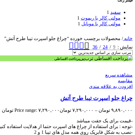
فیلتر رنگ
سفید
1
مولتی کالر با ریموت
1
مولتی کالر با موبایل
1
خانه
/
محصولات برچسب خورده “چراغ جلو اسپرت تیبا طرح آتش”
36
24
9
نمایش
پرداخت اقساطی
مشاهده سریع
مقایسه
افزودن به علاقه مندی
چراغ جلو اسپرت تیبا طرح آتش
۹,۸۹۰,۰۰۰
تومان
–
۷,۲۹۰,۰۰۰
تومان
Price range: ۷,۲۹۰,۰۰۰ تومان through ۹,۸۹۰,۰۰۰ تومان
-قیمت برای یک جفت میباشد
-توجه : برای استفاده از چراغ های اسپرت حتما از هدلایت استفاده کنی
-نصب به شکل فابریک روی همه مدل های تیبا 1 و 2