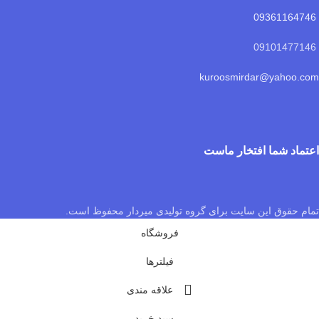
09361164746
09101477146
kuroosmirdar@yahoo.com
اعتماد شما افتخار ماست
تمام حقوق این سایت برای گروه تولیدی میردار محفوظ است.
فروشگاه
فیلترها
علاقه مندی
سبد خرید