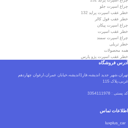
چراغ اسپرت پراید 132
چراغ اسپرت جلو
خطر عقب اسپرت پراید 132
خطر عقب فول کالر
چراغ اسپرت پیکان
خطر عقب اسپرت
چراغ اسپرت سمند
خطر تریلی
همه محصولات
خطر عقب اسپرت پژو پارس
آدرس فروشگاه
تهران،شهر جدید اندیشه،فاز1اندیشه،خیابان عمران،ارغوان چهاردهم
غربی،پلاک 115
کد پستی : 3354111978
اطلاعات تماس
luxplus_car