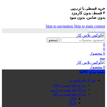
خرید قسطی با ترب‌پی
۴ قسط، بدون کارمزد
بدون ضامن، بدون سود
Skip to navigation
Skip to main content
021-88699
جستجو
0
0
0
محصول
منو
0
محصول
دسته بندی کالاها
چراغ جلو اسپرت
چراغ جلو اسپرت 206
چراغ جلو اسپرت پارس
چراغ جلو اسپرت 405
405
SLX