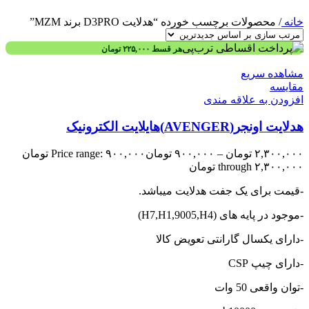
خانه
/
محصولات برچسب خورده “هدلایت D3PRO برند MZM”
هر قسط
۲۲۵,۰۰۰
تومان
مشاهده سریع
مقایسه
افزودن به علاقه مندی
هدلایت اونجر(AVENGER)هایلایت الکترونیک
۲,۳۰۰,۰۰۰
تومان
–
۹۰۰,۰۰۰
تومان
Price range: ۹۰۰,۰۰۰ تومان
through ۲,۳۰۰,۰۰۰ تومان
-قیمت برای یک جفت هدلایت میباشد.
-موجود در پایه های (H7,H1,9005,H4)
-دارای یکسال گارانتی تعویض کالا
-دارای چیپ CSP
-توان واقعی 50 وات