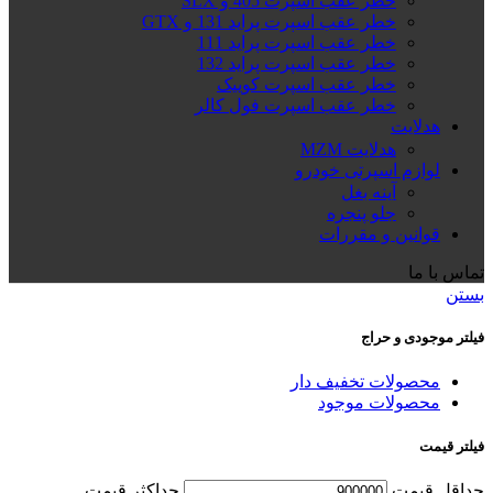
خطر عقب اسپرت 405 و SLX
خطر عقب اسپرت پراید 131 و GTX
خطر عقب اسپرت پراید 111
خطر عقب اسپرت پراید 132
خطر عقب اسپرت کوییک
خطر عقب اسپرت فول کالر
هدلایت
هدلایت MZM
لوازم اسپرتی خودرو
آینه بغل
جلو پنجره
قوانین و مقررات
تماس با ما
بستن
فیلتر موجودی و حراج
محصولات تخفیف دار
محصولات موجود
فیلتر قیمت
حداقل قیمت
حداكثر قيمت