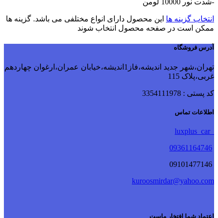
-شدت نور 10000 لومن
انتخاب گزینه ها
این محصول دارای انواع مختلفی می باشد. گزینه ها
ممکن است در صفحه محصول انتخاب شوند
آدرس فروشگاه
تهران،شهر جدید اندیشه،فاز1اندیشه،خیابان عمران،ارغوان چهاردهم
غربی،پلاک 115
کد پستی : 3354111978
اطلاعات تماس
luxplus_car
09361164746
09101477146
kuroosmirdar@yahoo.com
اعتماد شما افتخار ماست