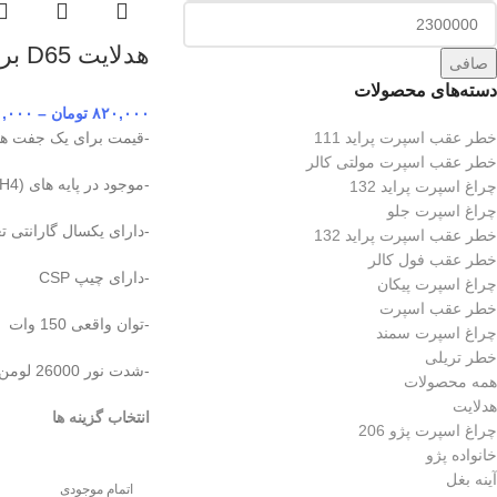
هدلایت D65 برند MZM
صافی
دسته‌های محصولات
۸۲۰,۰۰۰
تومان
–
۰,۰۰۰
خطر عقب اسپرت پراید 111
-قیمت برای یک جفت هدل
خطر عقب اسپرت مولتی کالر
-موجود در پایه های (H7,H1,9005,H4)
چراغ اسپرت پراید 132
چراغ اسپرت جلو
-دارای یکسال گارانتی ت
خطر عقب اسپرت پراید 132
خطر عقب فول کالر
-دارای چیپ CSP
چراغ اسپرت پیکان
خطر عقب اسپرت
-توان واقعی 150 وات
چراغ اسپرت سمند
خطر تریلی
-شدت نور 26000 لومن
همه محصولات
هدلایت
انتخاب گزینه ها
چراغ اسپرت پژو 206
خانواده پژو
آینه بغل
اتمام موجودی