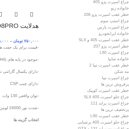
چراغ اسپرت پژو 405
خانواده رنو
خطر عقب اسپرت پژو 206
چراغ استپ سوم
هدلایت D8PRO برند MZM
چراغ اسپرت پارس
خانواده ایرانخودرو
خطر عقب اسپرت 405 و SLX
۷۵۰,۰۰۰
تومان
–
۵,۰۰۰
خطر اسپرت پژو 207
-قیمت برای یک جفت هدل
چراغ اسپرت L90
خانواده سایپا
-موجود در پایه های (H7,H1,9005,H4)
خطر عقب اسپرت تیبا 2
مه شکن
-دارای یکسال گارانتی ت
چراغ اسپرت تیبا
-دارای چیپ CSP
پرفروش ترین ها
خطر عقب اسپرت کوییک
-توان واقعی 130 وات
چراغ جلو اسپرت 405 SLX
چراغ اسپرت پراید 111
-شدت نور 24000 لومن
پرتخفیف ترین ها
خطر عقب اسپرت L90
انتخاب گزینه ها
چراغ جلو اسپرت 405 پرشیایی
چراغ اسپرت پراید 131 و GTX