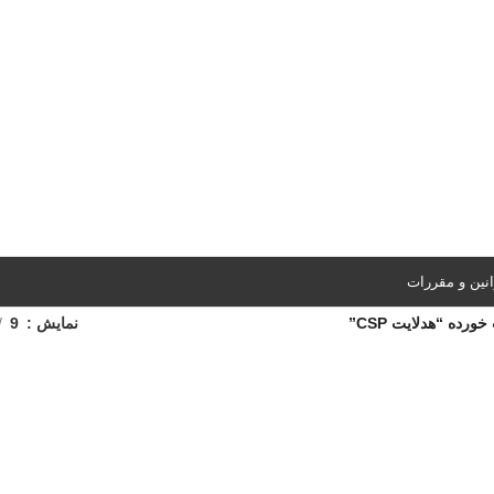
نین و مقررات
ده “هدلایت CSP”
نمایش
9