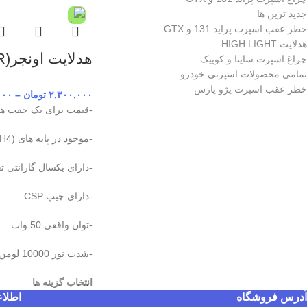
جدید ترین ها
خطر عقب اسپرت پراید 131 و GTX
هدلایت HIGH LIGHT
هدلایت اونجر(AVENGER)هایلایت الکترونیک
چراغ اسپرت ساینا و کوییک
تمامی محصولات اسپرتی خودرو
خطر عقب اسپرت پژو پارس
۲,۳۰۰,۰۰۰
تومان
–
۰۰۰
-قیمت برای یک جفت هدل
-موجود در پایه های (H7,H1,9005,H4)
-دارای یکسال گارانتی ت
-دارای چیپ CSP
-توان واقعی 50 وات
-شدت نور 10000 لومن
انتخاب گزینه ها
آدرس فروشگاه
اطلا