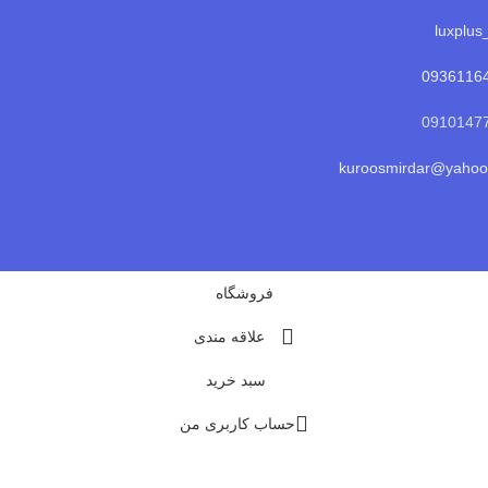
0936116
kuroosmirdar@yaho
فروشگاه
علاقه مندی
سبد خرید
حساب کاربری من