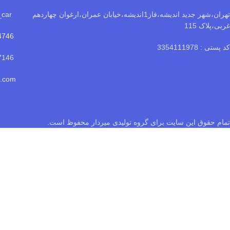
تهران،شهر جدید اندیشه،فاز1اندیشه،خیابان عمران،ارغوان چهاردهم
luxplus_car
غربی،پلاک 115
4746
کد پستی : 3354111978
09101477146
o.com
تمام حقوق این سایت برای گروه تولیدی میردار محفوظ است.