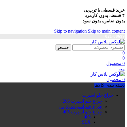
خرید قسطی با ترب‌پی
۴ قسط، بدون کارمزد
بدون ضامن، بدون سود
Skip to navigation
Skip to main content
021-88699
جستجو
0
0
0
محصول
منو
0
محصول
دسته بندی کالاها
چراغ جلو اسپرت
چراغ جلو اسپرت 206
چراغ جلو اسپرت پارس
چراغ جلو اسپرت 405
405
SLX