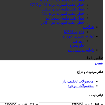
خطر عقب اسپرت 405 و SLX
خطر عقب اسپرت پراید 131 و GTX
خطر عقب اسپرت پراید 111
خطر عقب اسپرت پراید 132
خطر عقب اسپرت کوییک
خطر عقب اسپرت فول کالر
هدلایت
هدلایت MZM
لوازم اسپرتی خودرو
آینه بغل
جلو پنجره
قوانین و مقررات
تماس با ما
بستن
فیلتر موجودی و حراج
محصولات تخفیف دار
محصولات موجود
فیلتر قیمت
حداقل قیمت
حداكثر قيمت