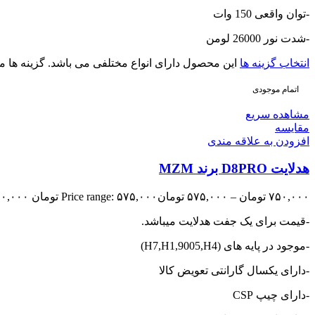
-توان واقعی 150 وات
-شدت نور 26000 لومن
انتخاب گزینه ها
این محصول دارای انواع مختلفی می باشد. گزینه ه
اتمام موجودی
مشاهده سریع
مقایسه
افزودن به علاقه مندی
هدلایت D8PRO برند MZM
۷۵۰,۰۰۰
تومان
–
۵۷۵,۰۰۰
تومان
Price range: ۵۷۵,۰۰۰ تومان through ۷۵۰,۰۰۰ تومان
-قیمت برای یک جفت هدلایت میباشد.
-موجود در پایه های (H7,H1,9005,H4)
-دارای یکسال گارانتی تعویض کالا
-دارای چیپ CSP