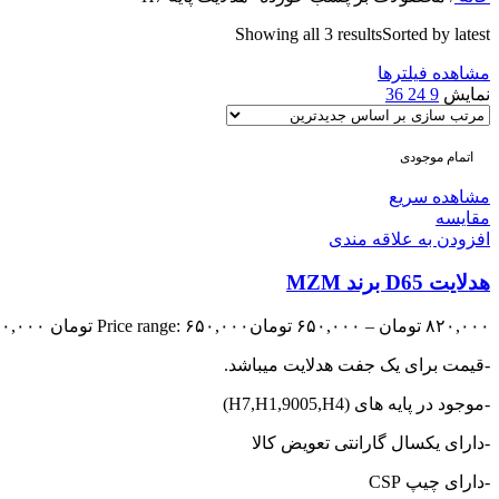
Showing all 3 results
Sorted by latest
مشاهده فیلترها
نمایش
9
24
36
اتمام موجودی
مشاهده سریع
مقایسه
افزودن به علاقه مندی
هدلایت D65 برند MZM
۸۲۰,۰۰۰
تومان
–
۶۵۰,۰۰۰
تومان
Price range: ۶۵۰,۰۰۰ تومان through ۸۲۰,۰۰۰ تومان
-قیمت برای یک جفت هدلایت میباشد.
-موجود در پایه های (H7,H1,9005,H4)
-دارای یکسال گارانتی تعویض کالا
-دارای چیپ CSP