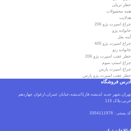
خطر تریلی
همه محصولات
هدلایت
چراغ اسپرت پژو 206
خانواده پژو
آینه بغل
چراغ اسپرت پژو 405
خانواده رنو
خطر عقب اسپرت پژو 206
چراغ استپ سوم
چراغ اسپرت پارس
خطر عقب اسپرت پژو پارس
آدرس فروشگاه
تهران،شهر جدید اندیشه،فاز1اندیشه،خیابان عمران،ارغوان چهاردهم
غربی،پلاک 115
کد پستی : 3354111978
اطلاعات تماس