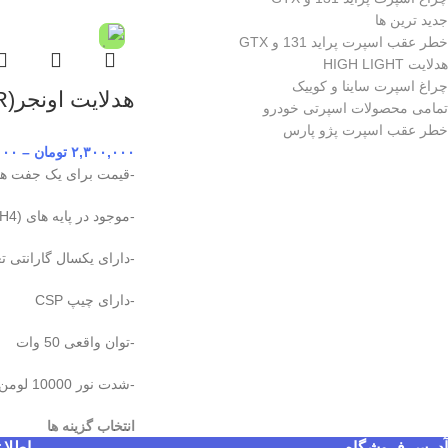
جدید ترین ها
خطر عقب اسپرت پراید 131 و GTX
هدلایت HIGH LIGHT
چراغ اسپرت ساینا و کوییک
هدلایت اونجر(AVENGER)هایلایت الکترونیک
تمامی محصولات اسپرتی خودرو
خطر عقب اسپرت پژو پارس
۲,۳۰۰,۰۰۰
تومان
–
۰۰۰
-قیمت برای یک جفت هدل
-موجود در پایه های (H7,H1,9005,H4)
-دارای یکسال گارانتی ت
-دارای چیپ CSP
-توان واقعی 50 وات
-شدت نور 10000 لومن
انتخاب گزینه ها
آدرس فروشگاه
اطلا