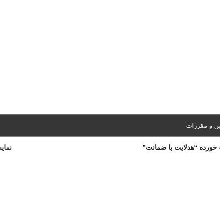
ین و مقررات
ورده “هدلایت با ضمانت”
نما