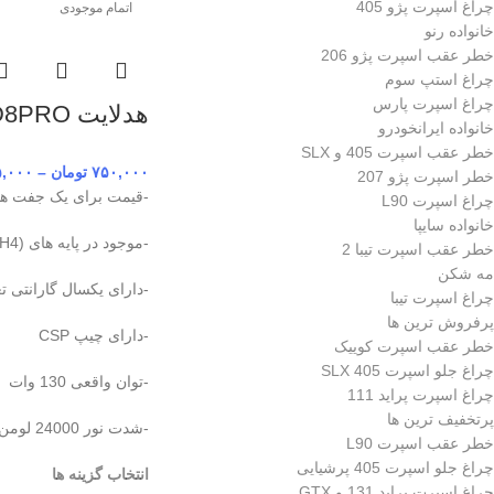
چراغ اسپرت پژو 405
اتمام موجودی
خانواده رنو
خطر عقب اسپرت پژو 206
چراغ استپ سوم
چراغ اسپرت پارس
هدلایت D8PRO برند MZM
خانواده ایرانخودرو
خطر عقب اسپرت 405 و SLX
۷۵۰,۰۰۰
تومان
–
۵,۰۰۰
خطر اسپرت پژو 207
-قیمت برای یک جفت هدل
چراغ اسپرت L90
خانواده سایپا
-موجود در پایه های (H7,H1,9005,H4)
خطر عقب اسپرت تیبا 2
مه شکن
-دارای یکسال گارانتی ت
چراغ اسپرت تیبا
پرفروش ترین ها
-دارای چیپ CSP
خطر عقب اسپرت کوییک
چراغ جلو اسپرت 405 SLX
-توان واقعی 130 وات
چراغ اسپرت پراید 111
پرتخفیف ترین ها
-شدت نور 24000 لومن
خطر عقب اسپرت L90
چراغ جلو اسپرت 405 پرشیایی
انتخاب گزینه ها
چراغ اسپرت پراید 131 و GTX