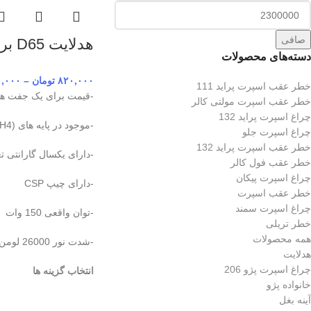
صافی
هدلایت D65 برند MZM
دسته‌های محصولات
۸۲۰,۰۰۰
تومان
–
۰,۰۰۰
خطر عقب اسپرت پراید 111
-قیمت برای یک جفت هدل
خطر عقب اسپرت مولتی کالر
چراغ اسپرت پراید 132
-موجود در پایه های (H7,H1,9005,H4)
چراغ اسپرت جلو
خطر عقب اسپرت پراید 132
-دارای یکسال گارانتی ت
خطر عقب فول کالر
چراغ اسپرت پیکان
-دارای چیپ CSP
خطر عقب اسپرت
چراغ اسپرت سمند
-توان واقعی 150 وات
خطر تریلی
همه محصولات
-شدت نور 26000 لومن
هدلایت
چراغ اسپرت پژو 206
انتخاب گزینه ها
خانواده پژو
آینه بغل