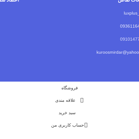
0936116
kuroosmirdar@yaho
فروشگاه
علاقه مندی
سبد خرید
حساب کاربری من