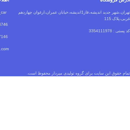
تهران،شهر جدید اندیشه،فاز1اندیشه،خیابان عمران،ارغوان چهاردهم
luxplus_car
غربی،پلاک 115
4746
کد پستی : 3354111978
09101477146
o.com
تمام حقوق این سایت برای گروه تولیدی میردار محفوظ است.