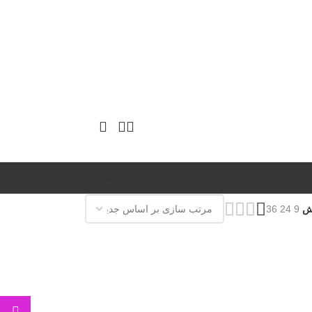
تماس با ما
یش
9
24
36