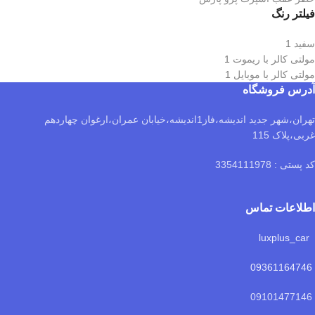
فیلتر رنگ
سفید
1
مولتی کالر با ریموت
1
مولتی کالر با موبایل
1
آدرس فروشگاه
تهران،شهر جدید اندیشه،فاز1اندیشه،خیابان عمران،ارغوان چهاردهم
غربی،پلاک 115
کد پستی : 3354111978
اطلاعات تماس
luxplus_car
09361164746
09101477146