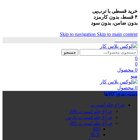
خرید قسطی با ترب‌پی
۴ قسط، بدون کارمزد
بدون ضامن، بدون سود
Skip to navigation
Skip to main content
021-88699
جستجو
0
0
0
محصول
منو
0
محصول
دسته بندی کالاها
چراغ جلو اسپرت
چراغ جلو اسپرت 206
چراغ جلو اسپرت پارس
چراغ جلو اسپرت 405
405
SLX