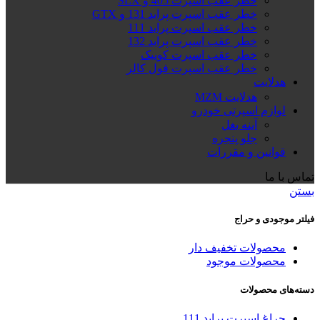
خطر عقب اسپرت 405 و SLX
خطر عقب اسپرت پراید 131 و GTX
خطر عقب اسپرت پراید 111
خطر عقب اسپرت پراید 132
خطر عقب اسپرت کوییک
خطر عقب اسپرت فول کالر
هدلایت
هدلایت MZM
لوازم اسپرتی خودرو
آینه بغل
جلو پنجره
قوانین و مقررات
تماس با ما
بستن
فیلتر موجودی و حراج
محصولات تخفیف دار
محصولات موجود
دسته‌های محصولات
چراغ اسپرت پراید 111