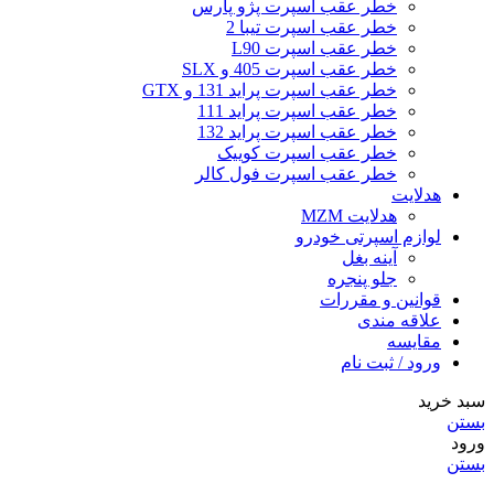
خطر عقب اسپرت پژو پارس
خطر عقب اسپرت تیبا 2
خطر عقب اسپرت L90
خطر عقب اسپرت 405 و SLX
خطر عقب اسپرت پراید 131 و GTX
خطر عقب اسپرت پراید 111
خطر عقب اسپرت پراید 132
خطر عقب اسپرت کوییک
خطر عقب اسپرت فول کالر
هدلایت
هدلایت MZM
لوازم اسپرتی خودرو
آینه بغل
جلو پنجره
قوانین و مقررات
علاقه مندی
مقایسه
ورود / ثبت نام
سبد خرید
بستن
ورود
بستن