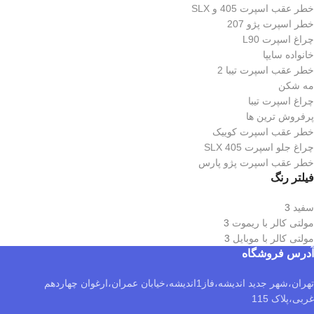
خطر عقب اسپرت 405 و SLX
خطر اسپرت پژو 207
چراغ اسپرت L90
خانواده سایپا
خطر عقب اسپرت تیبا 2
مه شکن
چراغ اسپرت تیبا
پرفروش ترین ها
خطر عقب اسپرت کوییک
چراغ جلو اسپرت 405 SLX
خطر عقب اسپرت پژو پارس
فیلتر رنگ
سفید
3
مولتی کالر با ریموت
3
مولتی کالر با موبایل
3
آدرس فروشگاه
تهران،شهر جدید اندیشه،فاز1اندیشه،خیابان عمران،ارغوان چهاردهم
غربی،پلاک 115