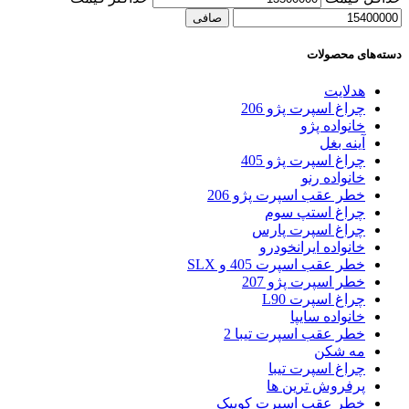
صافی
دسته‌های محصولات
هدلایت
چراغ اسپرت پژو 206
خانواده پژو
آینه بغل
چراغ اسپرت پژو 405
خانواده رنو
خطر عقب اسپرت پژو 206
چراغ استپ سوم
چراغ اسپرت پارس
خانواده ایرانخودرو
خطر عقب اسپرت 405 و SLX
خطر اسپرت پژو 207
چراغ اسپرت L90
خانواده سایپا
خطر عقب اسپرت تیبا 2
مه شکن
چراغ اسپرت تیبا
پرفروش ترین ها
خطر عقب اسپرت کوییک