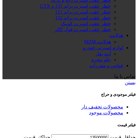
خطر عقب اسپرت 405 و SLX
خطر عقب اسپرت پراید 131 و GTX
خطر عقب اسپرت پراید 111
خطر عقب اسپرت پراید 132
خطر عقب اسپرت کوییک
خطر عقب اسپرت فول کالر
هدلایت
هدلایت MZM
لوازم اسپرتی خودرو
آینه بغل
جلو پنجره
قوانین و مقررات
تماس با ما
بستن
فیلتر موجودی و حراج
محصولات تخفیف دار
محصولات موجود
فیلتر قیمت
حداقل قیمت
حداكثر قيمت