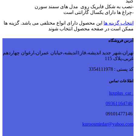
کنید
-نصب به شکل فابریک روی مدل های سمند سورن
-چراغ ها دارای یکسال گارانتی است
انتخاب گزینه ها
این محصول دارای انواع مختلفی می باشد. گزینه ها
ممکن است در صفحه محصول انتخاب شوند
آدرس فروشگاه
تهران،شهر جدید اندیشه،فاز1اندیشه،خیابان عمران،ارغوان چهاردهم
غربی،پلاک 115
کد پستی : 3354111978
اطلاعات تماس
luxplus_car
09361164746
09101477146
kuroosmirdar@yahoo.com