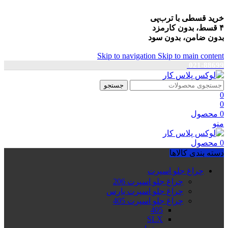
خرید قسطی با ترب‌پی
۴ قسط، بدون کارمزد
بدون ضامن، بدون سود
Skip to navigation
Skip to main content
021-88699
جستجو
0
0
0
محصول
منو
0
محصول
دسته بندی کالاها
چراغ جلو اسپرت
چراغ جلو اسپرت 206
چراغ جلو اسپرت پارس
چراغ جلو اسپرت 405
405
SLX