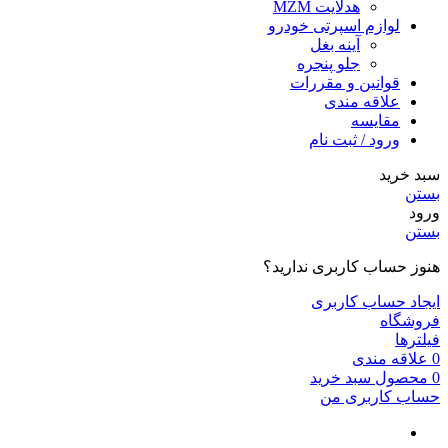
هدلایت MZM
لوازم اسپرتی خودرو
آینه بغل
جلو پنجره
قوانین و مقررات
علاقه مندی
مقایسه
ورود / ثبت نام
سبد خرید
بستن
ورود
بستن
هنوز حساب کاربری ندارید؟
ایجاد حساب کاربری
فروشگاه
فیلترها
0
علاقه مندی
0
محصول
سبد خرید
حساب کاربری من