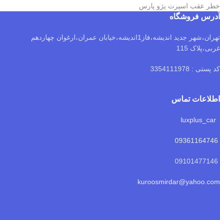
خطر عقب اسپرت پژو پارس
آدرس فروشگاه
تهران،شهر جدید اندیشه،فاز1اندیشه،خیابان عمران،ارغوان چهاردهم
غربی،پلاک 115
کد پستی : 3354111978
اطلاعات تماس
luxplus_car
09361164746
09101477146
kuroosmirdar@yahoo.com