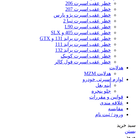
خطر عقب اسپرت 206
خطر عقب اسپرت 207
خطر عقب اسپرت پژو پارس
خطر عقب اسپرت تیبا 2
خطر عقب اسپرت L90
خطر عقب اسپرت 405 و SLX
خطر عقب اسپرت پراید 131 و GTX
خطر عقب اسپرت پراید 111
خطر عقب اسپرت پراید 132
خطر عقب اسپرت کوییک
خطر عقب اسپرت فول کالر
هدلایت
هدلایت MZM
لوازم اسپرتی خودرو
آینه بغل
جلو پنجره
قوانین و مقررات
علاقه مندی
مقایسه
ورود / ثبت نام
سبد خرید
بستن
ورود