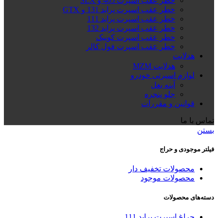
خطر عقب اسپرت 405 و SLX
خطر عقب اسپرت پراید 131 و GTX
خطر عقب اسپرت پراید 111
خطر عقب اسپرت پراید 132
خطر عقب اسپرت کوییک
خطر عقب اسپرت فول کالر
هدلایت
هدلایت MZM
لوازم اسپرتی خودرو
آینه بغل
جلو پنجره
قوانین و مقررات
تماس با ما
بستن
فیلتر موجودی و حراج
محصولات تخفیف دار
محصولات موجود
دسته‌های محصولات
چراغ اسپرت پراید 111