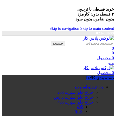
خرید قسطی با ترب‌پی
۴ قسط، بدون کارمزد
بدون ضامن، بدون سود
Skip to navigation
Skip to main content
021-88699
جستجو
0
0
0
محصول
منو
0
محصول
دسته بندی کالاها
چراغ جلو اسپرت
چراغ جلو اسپرت 206
چراغ جلو اسپرت پارس
چراغ جلو اسپرت 405
405
SLX