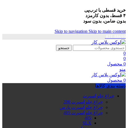
خرید قسطی با ترب‌پی
۴ قسط، بدون کارمزد
بدون ضامن، بدون سود
Skip to navigation
Skip to main content
021-88699
جستجو
0
0
0
محصول
منو
0
محصول
دسته بندی کالاها
چراغ جلو اسپرت
چراغ جلو اسپرت 206
چراغ جلو اسپرت پارس
چراغ جلو اسپرت 405
405
SLX