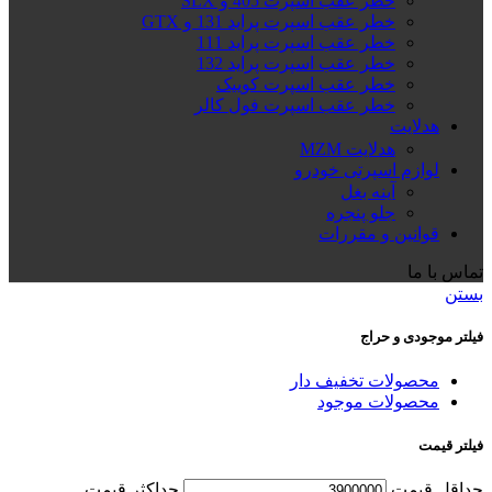
خطر عقب اسپرت 405 و SLX
خطر عقب اسپرت پراید 131 و GTX
خطر عقب اسپرت پراید 111
خطر عقب اسپرت پراید 132
خطر عقب اسپرت کوییک
خطر عقب اسپرت فول کالر
هدلایت
هدلایت MZM
لوازم اسپرتی خودرو
آینه بغل
جلو پنجره
قوانین و مقررات
تماس با ما
بستن
فیلتر موجودی و حراج
محصولات تخفیف دار
محصولات موجود
فیلتر قیمت
حداقل قیمت
حداكثر قيمت