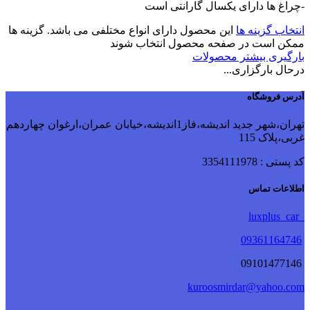
-چراغ ها دارای یکسال گارانتی است
انتخاب گزینه ها
این محصول دارای انواع مختلفی می باشد. گزینه ها
ممکن است در صفحه محصول انتخاب شوند
بارگیری بیشتر محصولات
درحال بارگزاری...
آدرس فروشگاه
تهران،شهر جدید اندیشه،فاز1اندیشه،خیابان عمران،ارغوان چهاردهم
غربی،پلاک 115
کد پستی : 3354111978
اطلاعات تماس
luxplus_car
09361164746
09101477146
kuroosmirdar@yahoo.com