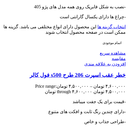
-نصب به شکل فابریک روی همه مدل های پژو 405
-چراغ ها دارای یکسال گارانتی است
انتخاب گزینه ها
این محصول دارای انواع مختلفی می باشد. گزینه ها
ممکن است در صفحه محصول انتخاب شوند
اتمام موجودی
مشاهده سریع
مقایسه
افزودن به علاقه مندی
خطر عقب اسپرت 206 طرح s500 فول کالر
۴,۶۰۰,۰۰۰
تومان
–
۴,۵۰۰,۰۰۰
تومان
Price range:
۴,۵۰۰,۰۰۰ تومان through ۴,۶۰۰,۰۰۰ تومان
-قیمت برای یک جفت میباشد
-دارای چندین رنگ ثابت و افکت های متنوع
-طراحی جذاب و خاص