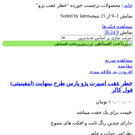
خانه
/
محصولات برچسب خورده “خطر عقب پژو”
نمایش 1–9 از 15 نتیجه
Sorted by latest
مشاهده فیلترها
نمایش
9
24
36
پرداخت اقساطی
مشاهده سریع
مقایسه
افزودن به علاقه مندی
خطر عقب اسپرت پژو پارس طرح بینهایت (اینفینیتی)
فول کالر
۱۰,۰۰۰,۰۰۰
تومان
-قیمت برای یک جفت میباشد
-دارای چندین رنگ ثابت و افکت های متنوع
-طراحی جذاب و خاص