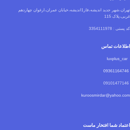
تهران،شهر جدید اندیشه،فاز1اندیشه،خیابان عمران،ارغوان چهاردهم
غربی،پلاک 115
کد پستی : 3354111978
اطلاعات تماس
luxplus_car
09361164746
09101477146
kuroosmirdar@yahoo.com
اعتماد شما افتخار ماست