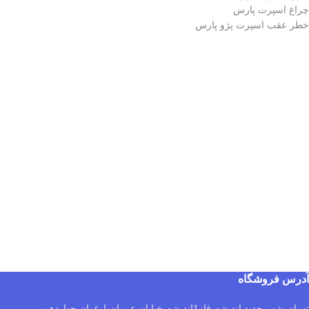
چراغ اسپرت پارس
خطر عقب اسپرت پژو پارس
آدرس فروشگاه
تهران،شهر جدید اندیشه،فاز1اندیشه،خیابان عمران،ارغوان چهاردهم