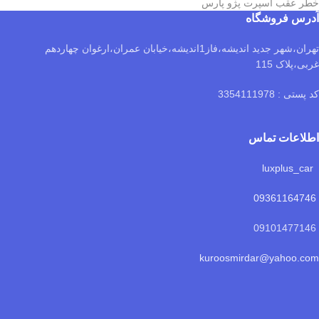
خطر عقب اسپرت پژو پارس
آدرس فروشگاه
تهران،شهر جدید اندیشه،فاز1اندیشه،خیابان عمران،ارغوان چهاردهم
غربی،پلاک 115
کد پستی : 3354111978
اطلاعات تماس
luxplus_car
09361164746
09101477146
kuroosmirdar@yahoo.com