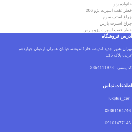
خانواده رنو
خطر عقب اسپرت پژو 206
چراغ استپ سوم
چراغ اسپرت پارس
خطر عقب اسپرت پژو پارس
آدرس فروشگاه
تهران،شهر جدید اندیشه،فاز1اندیشه،خیابان عمران،ارغوان چهاردهم
غربی،پلاک 115
کد پستی : 3354111978
اطلاعات تماس
luxplus_car
09361164746
09101477146