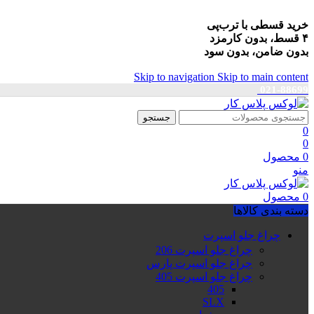
خرید قسطی با ترب‌پی
۴ قسط، بدون کارمزد
بدون ضامن، بدون سود
Skip to navigation
Skip to main content
021-88699
جستجو
0
0
0
محصول
منو
0
محصول
دسته بندی کالاها
چراغ جلو اسپرت
چراغ جلو اسپرت 206
چراغ جلو اسپرت پارس
چراغ جلو اسپرت 405
405
SLX