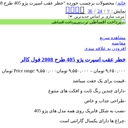
خانه
/
محصولات برچسب خورده “خطر عقب اسپرت پژو 405 طرح 2008 فول کالر”
36
24
9
نمایش
پرداخت اقساطی
مشاهده سریع
مقایسه
افزودن به علاقه مندی
خطر عقب اسپرت پژو 405 طرح 2008 فول کالر
۹,۶۵۰,۰۰۰
تومان
–
۹,۵۵۰,۰۰۰
تومان
Price range: ۹,۵۵۰,۰۰۰ تومان through ۹,۶۵۰,۰۰۰ تومان
-قیمت برای یک جفت میباشد
-دارای چندین رنگ ثابت و افکت های متنوع
-طراحی جذاب و خاص
-نصب به شکل فابریک روی همه مدل های پژو 405
-چراغ ها دارای یکسال گارانتی است