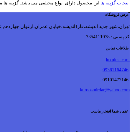
انتخاب گزینه ها
این محصول دارای انواع مختلفی می باشد. گزینه ه
آدرس فروشگاه
تهران،شهر جدید اندیشه،فاز1اندیشه،خیابان عمران،ارغوان چهاردهم غربی،پلاک 115
کد پستی : 3354111978
اطلاعات تماس
luxplus_car
09361164746
09101477146
kuroosmirdar@yahoo.com
اعتماد شما افتخار ماست