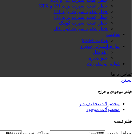
خطر عقب اسپرت 405 و SLX
خطر عقب اسپرت پراید 131 و GTX
خطر عقب اسپرت پراید 111
خطر عقب اسپرت پراید 132
خطر عقب اسپرت کوییک
خطر عقب اسپرت فول کالر
هدلایت
هدلایت MZM
لوازم اسپرتی خودرو
آینه بغل
جلو پنجره
قوانین و مقررات
تماس با ما
بستن
فیلتر موجودی و حراج
محصولات تخفیف دار
محصولات موجود
فیلتر قیمت
حداقل قیمت
حداكثر قيمت