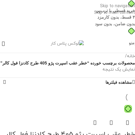
Skip to navigation
خرید قسطی با ترب‌پی
Skip to main content
۴ قسط، بدون کارمزد
بدون ضامن، بدون سود
منو
خانه
/
محصولات برچسب خورده “خطر عقب اسپرت پژو 405 طرح کادنزا فول کالر”
نمایش یک نتیجه
مشاهده فیلترها
خطر عقب اسپرت پژو 405 طرح کادنزا فول کالر