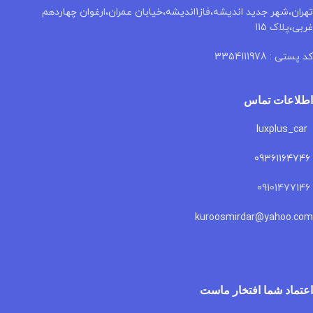
تهران،شهر جدید اندیشه،فاز1اندیشه،خیابان عمران،ارغوان چهاردهم
غربی،پلاک 115
کد پستی : 3354111978
اطلاعات تماس
luxplus_car
09361164746
09101477146
kuroosmirdar@yahoo.com
اعتماد شما افتخار ماست