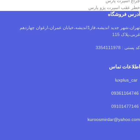
چراغ اسپرت پارس
خطر عقب اسپرت پژو پارس
آدرس فروشگاه
تهران،شهر جدید اندیشه،فاز1اندیشه،خیابان عمران،ارغوان چهاردهم
غربی،پلاک 115
کد پستی : 3354111978
اطلاعات تماس
luxplus_car
09361164746
09101477146
kuroosmirdar@yahoo.com