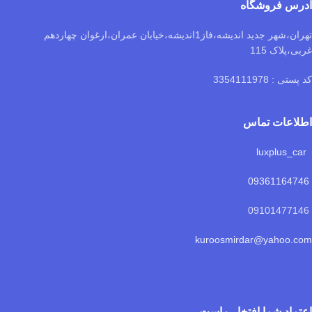
آدرس فروشگاه
تهران،شهر جدید اندیشه،فاز1اندیشه،خیابان عمران،ارغوان چهاردهم
غربی،پلاک 115
کد پستی : 3354111978
اطلاعات تماس
luxplus_car
09361164746
09101477146
kuroosmirdar@yahoo.com
اعتماد شما افتخار ماست