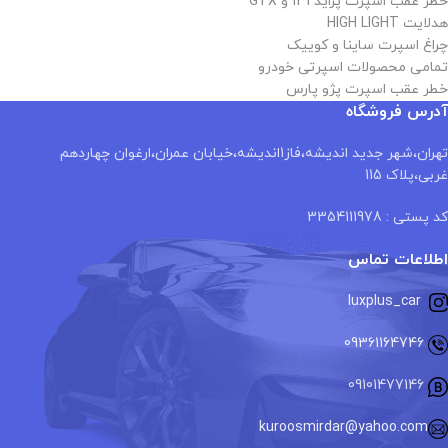
خطر عقب اسپرت پراید 131 و GTX
هدلایت HIGH LIGHT
چراغ اسپرت ساینا و کوییک
تمامی محصولات اسپرتی خودرو
خطر عقب اسپرت پژو پارس
آدرس فروشگاه
تهران،شهر جدید اندیشه،فاز1اندیشه،خیابان عمران،ارغوان چهاردهم
غربی،پلاک 115
کد پستی : 3354111978
اطلاعات تماس
luxplus_car
09361164746
09101477146
kuroosmirdar@yahoo.com