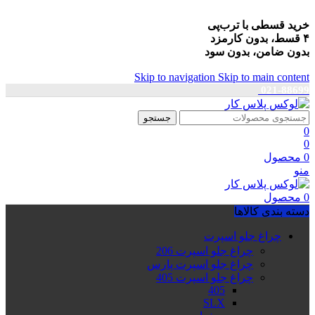
خرید قسطی با ترب‌پی
۴ قسط، بدون کارمزد
بدون ضامن، بدون سود
Skip to navigation
Skip to main content
021-88699
جستجو
0
0
0
محصول
منو
0
محصول
دسته بندی کالاها
چراغ جلو اسپرت
چراغ جلو اسپرت 206
چراغ جلو اسپرت پارس
چراغ جلو اسپرت 405
405
SLX