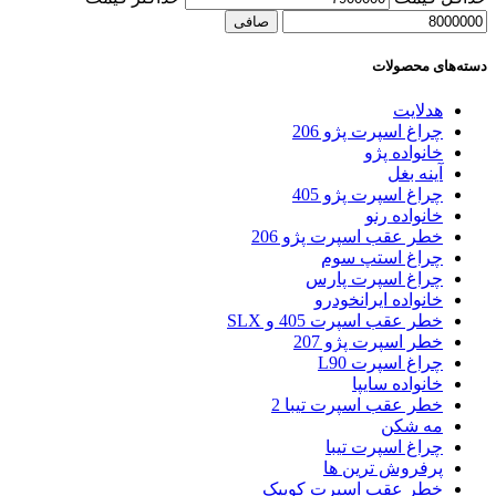
صافی
دسته‌های محصولات
هدلایت
چراغ اسپرت پژو 206
خانواده پژو
آینه بغل
چراغ اسپرت پژو 405
خانواده رنو
خطر عقب اسپرت پژو 206
چراغ استپ سوم
چراغ اسپرت پارس
خانواده ایرانخودرو
خطر عقب اسپرت 405 و SLX
خطر اسپرت پژو 207
چراغ اسپرت L90
خانواده سایپا
خطر عقب اسپرت تیبا 2
مه شکن
چراغ اسپرت تیبا
پرفروش ترین ها
خطر عقب اسپرت کوییک