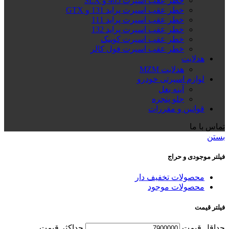
خطر عقب اسپرت 405 و SLX
خطر عقب اسپرت پراید 131 و GTX
خطر عقب اسپرت پراید 111
خطر عقب اسپرت پراید 132
خطر عقب اسپرت کوییک
خطر عقب اسپرت فول کالر
هدلایت
هدلایت MZM
لوازم اسپرتی خودرو
آینه بغل
جلو پنجره
قوانین و مقررات
تماس با ما
بستن
فیلتر موجودی و حراج
محصولات تخفیف دار
محصولات موجود
فیلتر قیمت
حداقل قیمت
حداكثر قيمت