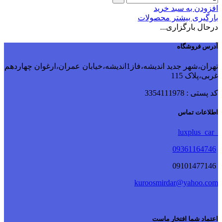
افزودن به سبد خرید
بارگیری بیشتر محصولات
درحال بارگزاری...
آدرس فروشگاه
تهران،شهر جدید اندیشه،فاز1اندیشه،خیابان عمران،ارغوان چهاردهم
غربی،پلاک 115
کد پستی : 3354111978
اطلاعات تماس
luxplus_car
09361164746
09101477146
kuroosmirdar@yahoo.com
اعتماد شما افتخار ماست