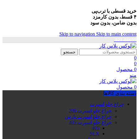
خرید قسطی با ترب‌پی
۴ قسط، بدون کارمزد
بدون ضامن، بدون سود
Skip to navigation
Skip to main content
021-88699
جستجو
0
0
0
محصول
منو
0
محصول
دسته بندی کالاها
چراغ جلو اسپرت
چراغ جلو اسپرت 206
چراغ جلو اسپرت پارس
چراغ جلو اسپرت 405
405
SLX