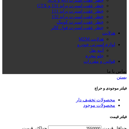
خطر عقب اسپرت 405 و SLX
خطر عقب اسپرت پراید 131 و GTX
خطر عقب اسپرت پراید 111
خطر عقب اسپرت پراید 132
خطر عقب اسپرت کوییک
خطر عقب اسپرت فول کالر
هدلایت
هدلایت MZM
لوازم اسپرتی خودرو
آینه بغل
جلو پنجره
قوانین و مقررات
تماس با ما
بستن
فیلتر موجودی و حراج
محصولات تخفیف دار
محصولات موجود
فیلتر قیمت
حداقل قیمت
حداكثر قيمت