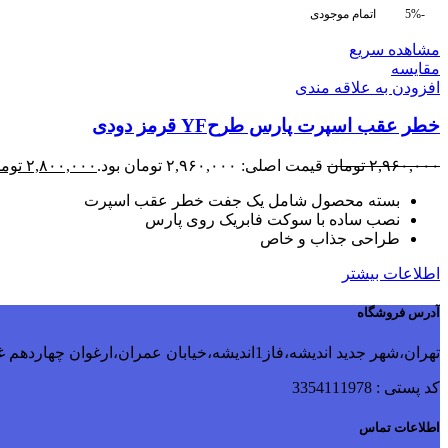
-5%
اتمام موجودی
مشاهده سریع
مقایسه
افزودن به علاقه مندی
خطر عقب اسپرت پارس طرحYF قرمز دودی
۲,۹۶۰,۰۰۰
تومان
قیمت اصلی: ۲,۹۶۰,۰۰۰ تومان بود.
۲,۸۰۰,۰۰۰
توم
بسته محصول شامل یک جفت خطر عقب اسپرت
نصب ساده با سوکت فابریک روی پارس
طراحی جذاب و خاص
اطلاعات بیشتر
آدرس فروشگاه
تهران،شهر جدید اندیشه،فاز1اندیشه،خیابان عمران،ارغوان چهاردهم غربی،پلاک 115
کد پستی : 3354111978
اطلاعات تماس