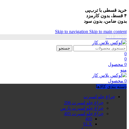
خرید قسطی با ترب‌پی
۴ قسط، بدون کارمزد
بدون ضامن، بدون سود
Skip to navigation
Skip to main content
021-88699
جستجو
0
0
0
محصول
منو
0
محصول
دسته بندی کالاها
چراغ جلو اسپرت
چراغ جلو اسپرت 206
چراغ جلو اسپرت پارس
چراغ جلو اسپرت 405
405
SLX