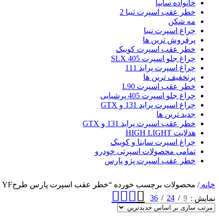
خانواده سایپا
خطر عقب اسپرت تیبا 2
مه شکن
چراغ اسپرت تیبا
پرفروش ترین ها
خطر عقب اسپرت کوییک
چراغ جلو اسپرت 405 SLX
چراغ اسپرت پراید 111
پرتخفیف ترین ها
خطر عقب اسپرت L90
چراغ جلو اسپرت 405 پرشیایی
چراغ اسپرت پراید 131 و GTX
جدید ترین ها
خطر عقب اسپرت پراید 131 و GTX
هدلایت HIGH LIGHT
چراغ اسپرت ساینا و کوییک
تمامی محصولات اسپرتی خودرو
خطر عقب اسپرت پژو پارس
خانه
/
محصولات برچسب خورده “خطر عقب اسپرت پارس طرحYF قرمز دودی”
36
24
9
نمایش