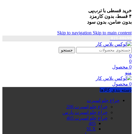
خرید قسطی با ترب‌پی
۴ قسط، بدون کارمزد
بدون ضامن، بدون سود
Skip to navigation
Skip to main content
021-88699
جستجو
0
0
0
محصول
منو
0
محصول
دسته بندی کالاها
چراغ جلو اسپرت
چراغ جلو اسپرت 206
چراغ جلو اسپرت پارس
چراغ جلو اسپرت 405
405
SLX