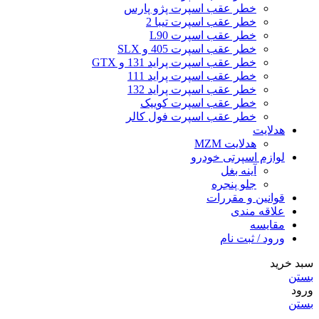
خطر عقب اسپرت پژو پارس
خطر عقب اسپرت تیبا 2
خطر عقب اسپرت L90
خطر عقب اسپرت 405 و SLX
خطر عقب اسپرت پراید 131 و GTX
خطر عقب اسپرت پراید 111
خطر عقب اسپرت پراید 132
خطر عقب اسپرت کوییک
خطر عقب اسپرت فول کالر
هدلایت
هدلایت MZM
لوازم اسپرتی خودرو
آینه بغل
جلو پنجره
قوانین و مقررات
علاقه مندی
مقایسه
ورود / ثبت نام
سبد خرید
بستن
ورود
بستن