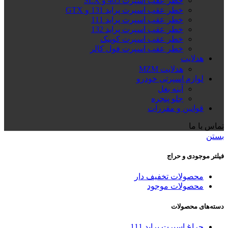
خطر عقب اسپرت 405 و SLX
خطر عقب اسپرت پراید 131 و GTX
خطر عقب اسپرت پراید 111
خطر عقب اسپرت پراید 132
خطر عقب اسپرت کوییک
خطر عقب اسپرت فول کالر
هدلایت
هدلایت MZM
لوازم اسپرتی خودرو
آینه بغل
جلو پنجره
قوانین و مقررات
تماس با ما
بستن
فیلتر موجودی و حراج
محصولات تخفیف دار
محصولات موجود
دسته‌های محصولات
چراغ اسپرت پراید 111