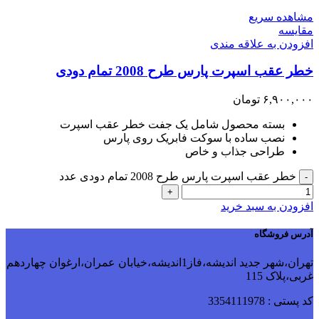
مشاهده سریع
مقایسه
افزودن به علاقه مندی
خطر عقب اسپرت پارس طرح 2008 تمام دودی
۶,۹۰۰,۰۰۰
تومان
بسته محصول شامل یک جفت خطر عقب اسپرت
نصب ساده با سوکت فابریک روی پارس
طراحی جذاب و خاص
خطر عقب اسپرت پارس طرح 2008 تمام دودی عدد
-
+
افزودن به سبد خرید
آدرس فروشگاه
تهران،شهر جدید اندیشه،فاز1اندیشه،خیابان عمران،ارغوان چهاردهم
غربی،پلاک 115
کد پستی : 3354111978