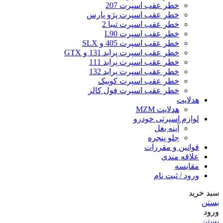
خطر عقب اسپرت 207
خطر عقب اسپرت پژو پارس
خطر عقب اسپرت تیبا 2
خطر عقب اسپرت L90
خطر عقب اسپرت 405 و SLX
خطر عقب اسپرت پراید 131 و GTX
خطر عقب اسپرت پراید 111
خطر عقب اسپرت پراید 132
خطر عقب اسپرت کوییک
خطر عقب اسپرت فول کالر
هدلایت
هدلایت MZM
لوازم اسپرتی خودرو
آینه بغل
جلو پنجره
قوانین و مقررات
علاقه مندی
مقایسه
ورود / ثبت نام
سبد خرید
بستن
ورود
بستن