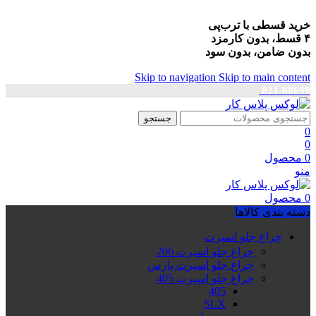
خرید قسطی با ترب‌پی
۴ قسط، بدون کارمزد
بدون ضامن، بدون سود
Skip to navigation
Skip to main content
021-88699
جستجو
0
0
0
محصول
منو
0
محصول
دسته بندی کالاها
چراغ جلو اسپرت
چراغ جلو اسپرت 206
چراغ جلو اسپرت پارس
چراغ جلو اسپرت 405
405
SLX