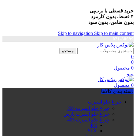
خرید قسطی با ترب‌پی
۴ قسط، بدون کارمزد
بدون ضامن، بدون سود
Skip to navigation
Skip to main content
021-88699
جستجو
0
0
0
محصول
منو
0
محصول
دسته بندی کالاها
چراغ جلو اسپرت
چراغ جلو اسپرت 206
چراغ جلو اسپرت پارس
چراغ جلو اسپرت 405
405
SLX