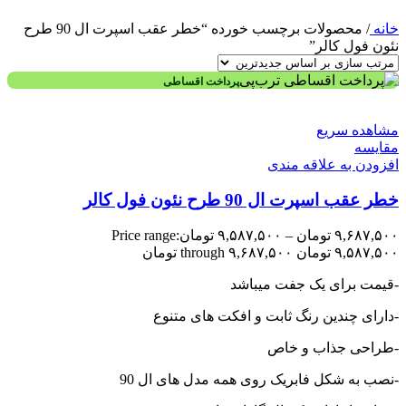
خانه
/
محصولات برچسب خورده “خطر عقب اسپرت ال 90 طرح
نئون فول کالر”
پرداخت اقساطی
مشاهده سریع
مقایسه
افزودن به علاقه مندی
خطر عقب اسپرت ال 90 طرح نئون فول کالر
۹,۶۸۷,۵۰۰
تومان
–
۹,۵۸۷,۵۰۰
تومان
Price range:
۹,۵۸۷,۵۰۰ تومان through ۹,۶۸۷,۵۰۰ تومان
-قیمت برای یک جفت میباشد
-دارای چندین رنگ ثابت و افکت های متنوع
-طراحی جذاب و خاص
-نصب به شکل فابریک روی همه مدل های ال 90