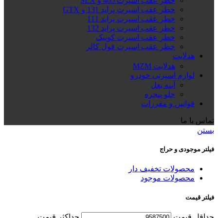
خطر عقب اسپرت 405 و SLX
خطر عقب اسپرت پراید 131 و GTX
خطر عقب اسپرت پراید 111
خطر عقب اسپرت پراید 132
خطر عقب اسپرت کوییک
خطر عقب اسپرت فول کالر
هدلایت
هدلایت MZM
لوازم اسپرتی خودرو
آینه بغل
جلو پنجره
قوانین و مقررات
تماس با ما
بستن
فیلتر موجودی و حراج
محصولات تخفیف دار
محصولات موجود
فیلتر قیمت
حداقل قیمت
حداكثر قيمت