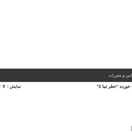
نین و مقررات
ده “خطر تیبا 2”
نمایش
9