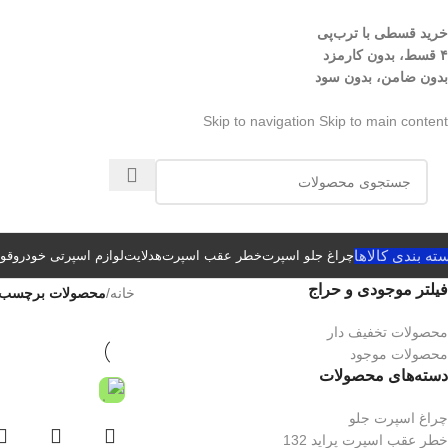
خرید قسطی با ترب‌پی
۴ قسط، بدون کارمزد
بدون ضامن، بدون سود
Skip to navigation
Skip to main content
ته بندی کالاها
چراغ جلو اسپرت
خطر عقب اسپرت
هدلایت
لوازم اسپرتی خودرو
قوا
فیلتر موجودی و حراج
خانه
/
محصولات برچسب خور
محصولات تخفیف دار
محصولات موجود
دسته‌های محصولات
چراغ اسپرت جلو
خطر عقب اسپرت پراید 132