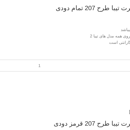
رح 207 تمام دودی
باشد
ی همه مدل های تیبا 2
گارانتی است
رح 207 قرمز دودی