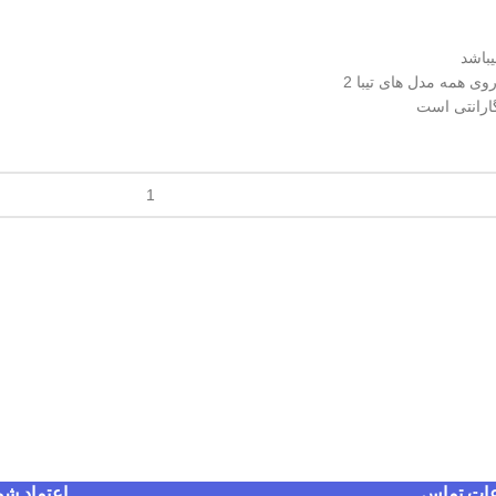
باشد
ی همه مدل های تیبا 2
گارانتی است
عات تماس
اعتماد شم