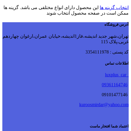
انتخاب گزینه ها
این محصول دارای انواع مختلفی می باشد. گزینه ها
ممکن است در صفحه محصول انتخاب شوند
آدرس فروشگاه
تهران،شهر جدید اندیشه،فاز1اندیشه،خیابان عمران،ارغوان چهاردهم
غربی،پلاک 115
کد پستی : 3354111978
اطلاعات تماس
luxplus_car
09361164746
09101477146
kuroosmirdar@yahoo.com
اعتماد شما افتخار ماست