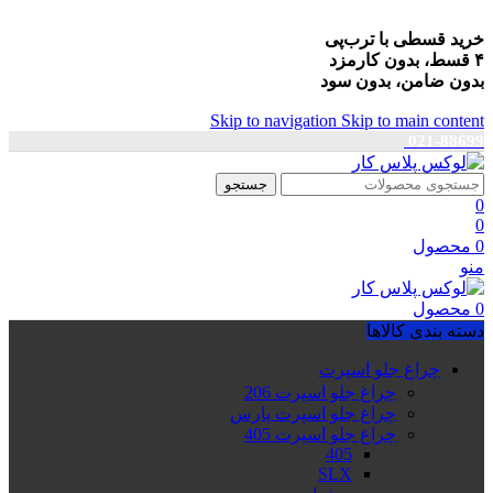
خرید قسطی با ترب‌پی
۴ قسط، بدون کارمزد
بدون ضامن، بدون سود
Skip to navigation
Skip to main content
021-88699
جستجو
0
0
0
محصول
منو
0
محصول
دسته بندی کالاها
چراغ جلو اسپرت
چراغ جلو اسپرت 206
چراغ جلو اسپرت پارس
چراغ جلو اسپرت 405
405
SLX