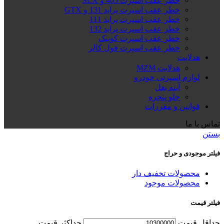
خطر عقب اسپرت 405 و SLX
خطر عقب اسپرت پراید 131 و GTX
خطر عقب اسپرت پراید 111
خطر عقب اسپرت پراید 132
خطر عقب اسپرت کوییک
خطر عقب اسپرت فول کالر
هدلایت
هدلایت MZM
لوازم اسپرتی خودرو
آینه بغل
جلو پنجره
قوانین و مقررات
تماس با ما
بستن
فیلتر موجودی و حراج
محصولات تخفیف دار
محصولات موجود
فیلتر قیمت
حداقل قیمت
حداكثر قيمت