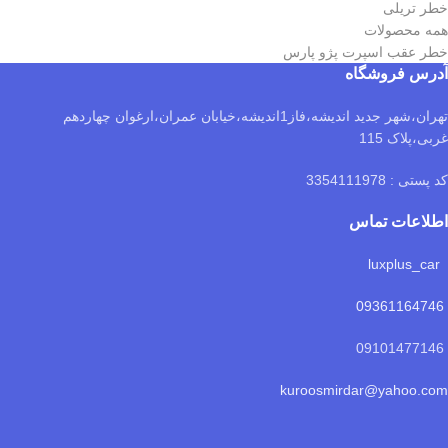
خطر تریلی
همه محصولات
خطر عقب اسپرت پژو پارس
آدرس فروشگاه
تهران،شهر جدید اندیشه،فاز1اندیشه،خیابان عمران،ارغوان چهاردهم
غربی،پلاک 115
کد پستی : 3354111978
اطلاعات تماس
luxplus_car
09361164746
09101477146
kuroosmirdar@yahoo.com