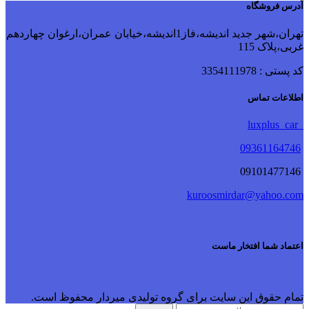
آدرس فروشگاه
تهران،شهر جدید اندیشه،فاز1اندیشه،خیابان عمران،ارغوان چهاردهم
غربی،پلاک 115
کد پستی : 3354111978
اطلاعات تماس
luxplus_car
09361164746
09101477146
kuroosmirdar@yahoo.com
اعتماد شما افتخار ماست
تمام حقوق این سایت برای گروه تولیدی میردار محفوظ است.