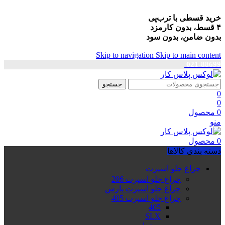
خرید قسطی با ترب‌پی
۴ قسط، بدون کارمزد
بدون ضامن، بدون سود
Skip to navigation
Skip to main content
021-88699
جستجو
0
0
0
محصول
منو
0
محصول
دسته بندی کالاها
چراغ جلو اسپرت
چراغ جلو اسپرت 206
چراغ جلو اسپرت پارس
چراغ جلو اسپرت 405
405
SLX