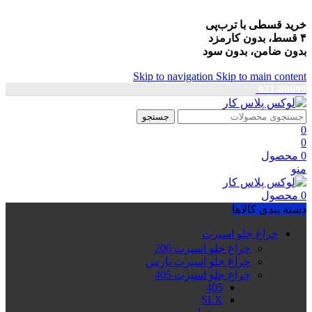
خرید قسطی با ترب‌پی
۴ قسط، بدون کارمزد
بدون ضامن، بدون سود
Skip to navigation
Skip to main content
021-88699
جستجو
0
0
0
محصول
منو
0
محصول
دسته بندی کالاها
چراغ جلو اسپرت
چراغ جلو اسپرت 206
چراغ جلو اسپرت پارس
چراغ جلو اسپرت 405
405
SLX