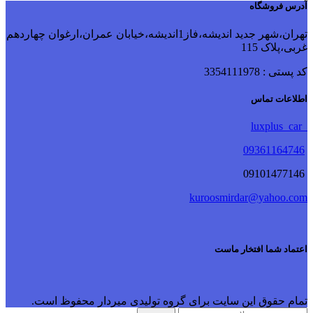
آدرس فروشگاه
تهران،شهر جدید اندیشه،فاز1اندیشه،خیابان عمران،ارغوان چهاردهم
غربی،پلاک 115
کد پستی : 3354111978
اطلاعات تماس
luxplus_car
09361164746
09101477146
kuroosmirdar@yahoo.com
اعتماد شما افتخار ماست
تمام حقوق این سایت برای گروه تولیدی میردار محفوظ است.