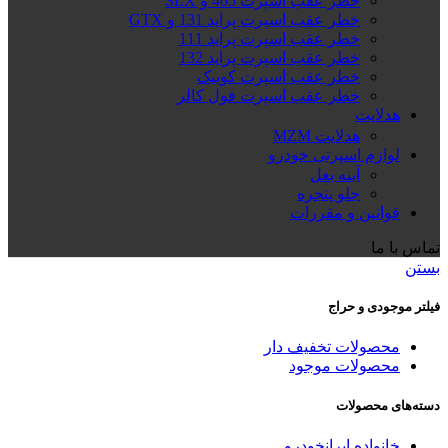
خطر عقب اسپرت 405 و SLX
خطر عقب اسپرت پراید 131 و GTX
خطر عقب اسپرت پراید 111
خطر عقب اسپرت پراید 132
خطر عقب اسپرت کوییک
خطر عقب اسپرت فول کالر
هدلایت
هدلایت MZM
لوازم اسپرتی خودرو
آینه بغل
جلو پنجره
قوانین و مقررات
تماس با ما
بستن
فیلتر موجودی و حراج
محصولات تخفیف دار
محصولات موجود
دسته‌های محصولات
خانواده ایرانخودرو