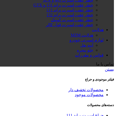
خطر عقب اسپرت 405 و SLX
خطر عقب اسپرت پراید 131 و GTX
خطر عقب اسپرت پراید 111
خطر عقب اسپرت پراید 132
خطر عقب اسپرت کوییک
خطر عقب اسپرت فول کالر
هدلایت
هدلایت MZM
لوازم اسپرتی خودرو
آینه بغل
جلو پنجره
قوانین و مقررات
تماس با ما
بستن
فیلتر موجودی و حراج
محصولات تخفیف دار
محصولات موجود
دسته‌های محصولات
چراغ اسپرت پراید 111