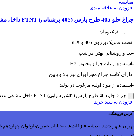
مقایسه
افزودن به علاقه مندی
چراغ جلو 405 طرح پارس (405 پرشیایی) FTNT داخل مشکی
۵,۸۰۰,۰۰۰
تومان
-نصب فابریک برروی 405 و SLX
-دید و روشنایی بهتر در شب
-استفاده از پایه چراغ محبوب H7
-دارای کاسه چراغ مجزا برای نور بالا و پایین
-استفاده از مواد اولیه مرغوب در تولید
چراغ جلو 405 طرح پارس (405 پرشیایی) FTNT داخل مشکی عدد
-
افزودن به سبد خرید
آدرس فروشگاه
تهران،شهر جدید اندیشه،فاز1اندیشه،خیابان عمران،ارغوان چهاردهم غربی،پلاک 115