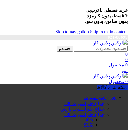
خرید قسطی با ترب‌پی
۴ قسط، بدون کارمزد
بدون ضامن، بدون سود
Skip to navigation
Skip to main content
021-88699
جستجو
0
0
0
محصول
منو
0
محصول
دسته بندی کالاها
چراغ جلو اسپرت
چراغ جلو اسپرت 206
چراغ جلو اسپرت پارس
چراغ جلو اسپرت 405
405
SLX