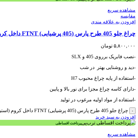
مشاهده سریع
مقایسه
افزودن به علاقه مندی
چراغ جلو 405 طرح پارس (405 پرشیایی) FTNT داخل کروم (استیل)
۵,۸۰۰,۰۰۰
تومان
-نصب فابریک برروی 405 و SLX
-دید و روشنایی بهتر در شب
-استفاده از پایه چراغ محبوب H7
-دارای کاسه چراغ مجزا برای نور بالا و پایین
-استفاده از مواد اولیه مرغوب در تولید
چراغ جلو 405 طرح پارس (405 پرشیایی) FTNT داخل کروم (استیل) عدد
-
افزودن به سبد خرید
پرداخت اقساطی
مشاهده سریع