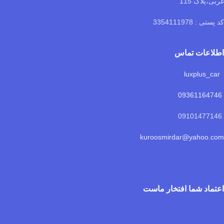
غربی،پلاک 115
کد پستی : 3354111978
اطلاعات تماس
luxplus_car
09361164746
09101477146
kuroosmirdar@yahoo.com
اعتماد شما افتخار ماست