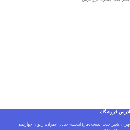
آدرس فروشگاه
تهران،شهر جدید اندیشه،فاز1اندیشه،خیابان عمران،ارغوان چهاردهم