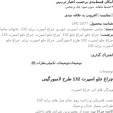
امکان قسط‌بندی برحسب اعتبار ترب‌پی
۴ قسط ماهانه. بدون سود، چک و ضامن.
مقایسه
افزودن به علاقه مندی
شناسه محصول:
LPC-1077
دسته:
تمامی محصولات اسپرتی خودرو
,
چراغ اسپرت پراید 132
,
خانواده سایپا
برچسب:
چراغ جلو
,
چراغ جلو 132
,
چراغ جلو اسپرت
,
چراغ جلو اسپرت 132
,
چراغ جلو اسپرت 132 طرح لامبورگینی
,
چراغ جلو اسپرت پراید
,
چراغ جلو
اسپرت پراید 132
اشتراک گذاری:
توضیحات
توضیحات تکمیلی
نظرات (0)
توضیحات
چراغ جلو اسپرت 132 طرح لامبورگینی
ویژگی های این چراغ اسپرت:
نصب فابریکی و راحت روی تمام مدل های پراید 132
طراحی بسیار جذاب و شیک
کاسه چراغ
تهیه شده از معتبرترین شرکت های داخلی