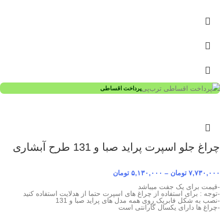
پرداخت اقساطی
چراغ جلو اسپرت پراید صبا و 131 طرح آبشاری
۷,۷۳۰,۰۰۰
تومان
–
۵,۱۳۰,۰۰۰
تومان
-قیمت برای یک جفت میباشد
-توجه : برای استفاده از چراغ های اسپرت حتما از هدلایت استفاده کنید
-نصب به شکل فابریک روی همه مدل های پراید صبا و 131
-چراغ ها دارای یکسال گارانتی است