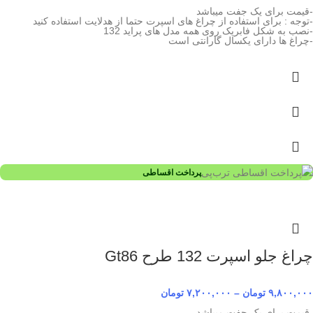
-قیمت برای یک جفت میباشد
-توجه : برای استفاده از چراغ های اسپرت حتما از هدلایت استفاده کنید
-نصب به شکل فابریک روی همه مدل های پراید 132
-چراغ ها دارای یکسال گارانتی است
پرداخت اقساطی
چراغ جلو اسپرت 132 طرح Gt86
۹,۸۰۰,۰۰۰
تومان
–
۷,۲۰۰,۰۰۰
تومان
-قیمت برای یک جفت میباشد