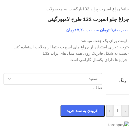
خانه
/
چراغ اسپرت پراید 132
بازگشت به محصولات
چراغ جلو اسپرت 132 طرح لامبورگینی
۹,۸۰۰,۰۰۰
تومان
–
۷,۲۰۰,۰۰۰
تومان
-قیمت برای یک جفت میباشد
-توجه : برای استفاده از چراغ های اسپرت حتما از هدلایت استفاده کنید
-نصب به شکل فابریک روی همه مدل های پراید 132
-چراغ ها دارای یکسال گارانتی است
رنگ
صاف
-
+
افزودن به سبد خرید