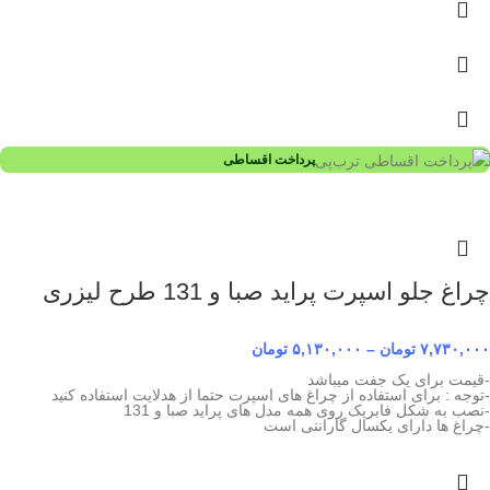
پرداخت اقساطی
چراغ جلو اسپرت پراید صبا و 131 طرح لیزری
۷,۷۳۰,۰۰۰
تومان
–
۵,۱۳۰,۰۰۰
تومان
-قیمت برای یک جفت میباشد
-توجه : برای استفاده از چراغ های اسپرت حتما از هدلایت استفاده کنید
-نصب به شکل فابریک روی همه مدل های پراید صبا و 131
-چراغ ها دارای یکسال گارانتی است