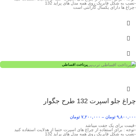
-نصب به شکل فابریک روی همه مدل های پراید 132
-چراغ ها دارای یکسال گارانتی است
پرداخت اقساطی
چراغ جلو اسپرت 132 طرح جگوار
۹,۸۰۰,۰۰۰
تومان
–
۷,۲۰۰,۰۰۰
تومان
-قیمت برای یک جفت میباشد
-توجه : برای استفاده از چراغ های اسپرت حتما از هدلایت استفاده کنید
-نصب به شکل فابریک روی همه مدل های پراید 132