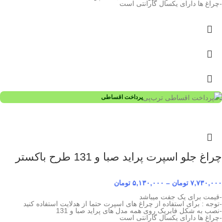
-چراغ ها دارای یکسال گارانتی است
پرداخت اقساطی
چراغ جلو اسپرت پراید صبا و 131 طرح باکستر
۷,۷۳۰,۰۰۰
تومان
–
۵,۱۳۰,۰۰۰
تومان
-قیمت برای یک جفت میباشد
-توجه : برای استفاده از چراغ های اسپرت حتما از هدلایت استفاده کنید
-نصب به شکل فابریک روی همه مدل های پراید صبا و 131
-چراغ ها دارای یکسال گارانتی است