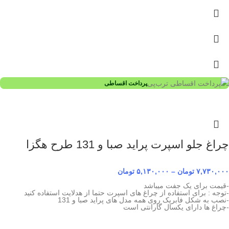
پرداخت اقساطی
چراغ جلو اسپرت پراید صبا و 131 طرح هگزا
۷,۷۳۰,۰۰۰
تومان
–
۵,۱۳۰,۰۰۰
تومان
-قیمت برای یک جفت میباشد
-توجه : برای استفاده از چراغ های اسپرت حتما از هدلایت استفاده کنید
-نصب به شکل فابریک روی همه مدل های پراید صبا و 131
-چراغ ها دارای یکسال گارانتی است