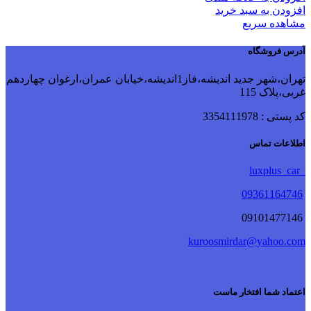
افزودن به سبد خرید
مشاهده سریع
آدرس فروشگاه
تهران،شهر جدید اندیشه،فاز1اندیشه،خیابان عمران،ارغوان چهاردهم
غربی،پلاک 115
کد پستی : 3354111978
اطلاعات تماس
luxplus_car
09361164746
09101477146
kuroosmirdar@yahoo.com
اعتماد شما افتخار ماست