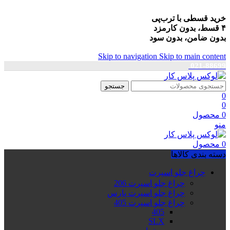
خرید قسطی با ترب‌پی
۴ قسط، بدون کارمزد
بدون ضامن، بدون سود
Skip to navigation
Skip to main content
021-88699
جستجو
0
0
0
محصول
منو
0
محصول
دسته بندی کالاها
چراغ جلو اسپرت
چراغ جلو اسپرت 206
چراغ جلو اسپرت پارس
چراغ جلو اسپرت 405
405
SLX