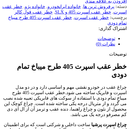
افزودن به علاقه مندی
دسته:
پرفروش ترین ها
,
خانواده ایرانخودرو
,
خانواده پژو
,
خطر عقب
اسپرت
,
خطر عقب اسپرت 405 و SLX
,
خطر عقب فول کالر
برچسب:
خطر عقب اسپرت
,
خطر عقب اسپرت 405 طرح میباخ
تمام دودی
اشتراک گذاری:
توضیحات
نظرات (0)
توضیحات
خطر عقب اسپرت 405 طرح میباخ تمام
دودی
چراغ عقب در خودرو نقشی مهم و اساسی دارد و در دو مدل
اسپرت و فابریک ساخته می شود.خطر عقب اسپرت 405 طرح
میباخ تمام دودی با استفاده از سوکت های فابریکی تعبیه شده نصب
می گردد و از متریال درجه یکی ساخته شده است. چراغ کوچک این
محصول از نئون و چراغ راهنما، دنده عقب و ترمز آن از ال ای دی
کم مصرفو درجه یک می باشد.
چراغ اسپرت پرشیا
ساخت داخلی و شرکتی است که برای اطمینان