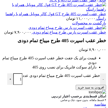
خانه
/
خطر عقب اسپرت 405 و SLX
خطر عقب اسپرت 405 طرح GT فول کالر موبایل همراه با راهنما
رانینگ
۱۱,۰۰۰,۰۰۰
تومان
بازگشت به محصولات
خطر عقب اسپرت پارس طرح میباخ تمام دودی
۷,۹۰۰,۰۰۰
تومان
خطر عقب اسپرت 405 طرح میباخ تمام دودی
۷,۹۰۰,۰۰۰
تومان
قیمت برای یک جفت خطر عقب اسپرت 405 طرح میباخ تمام
دودی
دارای سوکت فابریک برای نصب روی 405
خطر عقب اسپرت 405 طرح میباخ تمام دودی عدد
+
-
افزودن به سبد خرید
امکان قسط‌بندی برحسب اعتبار ترب‌پی
۴ قسط ماهانه. بدون سود، چک و ضامن.
مقایسه