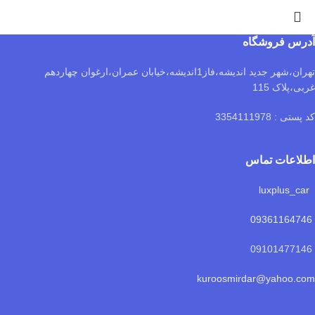
آدرس فروشگاه
تهران،شهر جدید اندیشه،فاز1اندیشه،خیابان عمران،ارغوان چهاردهم
غربی،پلاک 115
کد پستی : 3354111978
اطلاعات تماس
luxplus_car
09361164746
09101477146
kuroosmirdar@yahoo.com