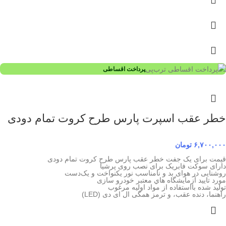
پرداخت اقساطی
خطر عقب اسپرت پارس طرح کروت تمام دودی
۶,۷۰۰,۰۰۰
تومان
قیمت برای یک جفت خطر عقب پارس طرح کروت تمام دودی
دارای سوکت فابریک برای نصب روی پرشیا
روشنایی در هوای بد و نامناسب نور یکنواخت و یک‌دست
مورد تاييد آزمايشگاه هاي معتبر خودرو سازی
توليد شده بااستفاده از مواد اوليه مرغوب
راهنما، دنده عقب، و ترمز همگی ال ای دی (LED)