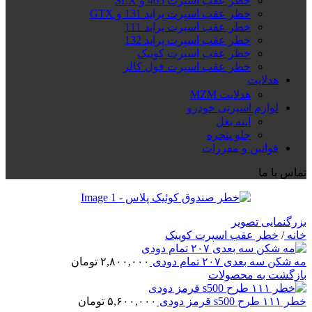
خطر عقب اسپرت 405 و SLX
خطر عقب اسپرت پراید 131 و GTX
خطر عقب اسپرت پراید 111
خطر عقب اسپرت پراید 132
خطر عقب اسپرت کوییک
خطر عقب اسپرت فول کالر
هدلایت
هدلایت MZM
لوازم اسپرتی خودرو
آینه بغل
جلو پنجره
قوانین و مقررات
تماس با ما
بزرگنمایی تصویر
خانه
/
خطر عقب اسپرت کوییک
مه شکن سه بعدی ۲۰۷ تمام دودی
۲,۸۰۰,۰۰۰
تومان
بازگشت به محصولات
خطر ۱۱۱ طرح s500 قرمز دودی
۵,۶۰۰,۰۰۰
تومان