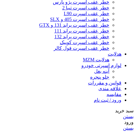
خطر عقب اسپرت پژو پارس
خطر عقب اسپرت تیبا 2
خطر عقب اسپرت L90
خطر عقب اسپرت 405 و SLX
خطر عقب اسپرت پراید 131 و GTX
خطر عقب اسپرت پراید 111
خطر عقب اسپرت پراید 132
خطر عقب اسپرت کوییک
خطر عقب اسپرت فول کالر
هدلایت
هدلایت MZM
لوازم اسپرتی خودرو
آینه بغل
جلو پنجره
قوانین و مقررات
علاقه مندی
مقایسه
ورود / ثبت نام
سبد خرید
بستن
ورود
بستن