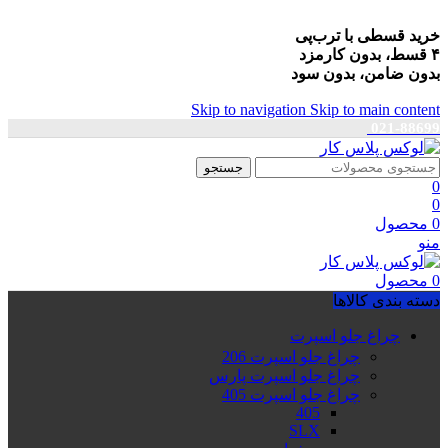
خرید قسطی با ترب‌پی
۴ قسط، بدون کارمزد
بدون ضامن، بدون سود
Skip to navigation
Skip to main content
021-88699
جستجو
0
0
0
محصول
منو
0
محصول
دسته بندی کالاها
چراغ جلو اسپرت
چراغ جلو اسپرت 206
چراغ جلو اسپرت پارس
چراغ جلو اسپرت 405
405
SLX