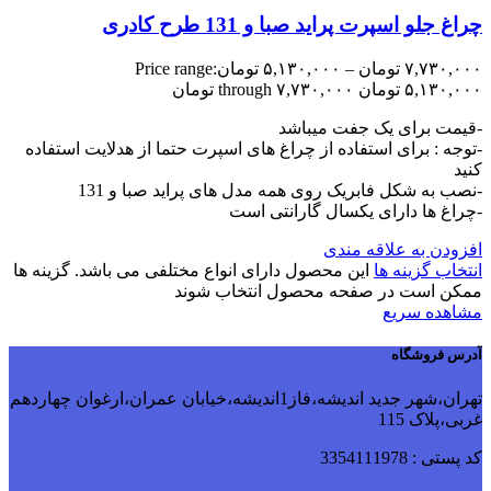
چراغ جلو اسپرت پراید صبا و 131 طرح کادری
۷,۷۳۰,۰۰۰
تومان
–
۵,۱۳۰,۰۰۰
تومان
Price range:
۵,۱۳۰,۰۰۰ تومان through ۷,۷۳۰,۰۰۰ تومان
-قیمت برای یک جفت میباشد
-توجه : برای استفاده از چراغ های اسپرت حتما از هدلایت استفاده
کنید
-نصب به شکل فابریک روی همه مدل های پراید صبا و 131
-چراغ ها دارای یکسال گارانتی است
افزودن به علاقه مندی
انتخاب گزینه ها
این محصول دارای انواع مختلفی می باشد. گزینه ها
ممکن است در صفحه محصول انتخاب شوند
مشاهده سریع
آدرس فروشگاه
تهران،شهر جدید اندیشه،فاز1اندیشه،خیابان عمران،ارغوان چهاردهم
غربی،پلاک 115
کد پستی : 3354111978