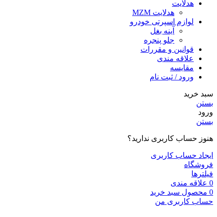
هدلایت
هدلایت MZM
لوازم اسپرتی خودرو
آینه بغل
جلو پنجره
قوانین و مقررات
علاقه مندی
مقایسه
ورود / ثبت نام
سبد خرید
بستن
ورود
بستن
هنوز حساب کاربری ندارید؟
ایجاد حساب کاربری
فروشگاه
فیلترها
0
علاقه مندی
0
محصول
سبد خرید
حساب کاربری من