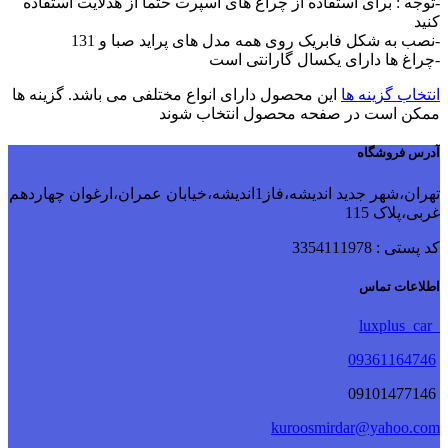
-توجه : برای استفاده از چراغ های اسپرت حتما از هدلایت استفاده
کنید
-نصب به شکل فابریک روی همه مدل های پراید صبا و 131
-چراغ ها دارای یکسال گارانتی است
انتخاب گزینه ها
این محصول دارای انواع مختلفی می باشد. گزینه ها
ممکن است در صفحه محصول انتخاب شوند
آدرس فروشگاه
تهران،شهر جدید اندیشه،فاز1اندیشه،خیابان عمران،ارغوان چهاردهم
غربی،پلاک 115
کد پستی : 3354111978
اطلاعات تماس
luxplus_car
09361164746
09101477146
kuroosmirdar@yahoo.com