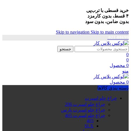
خرید قسطی با ترب‌پی
۴ قسط، بدون کارمزد
بدون ضامن، بدون سود
Skip to navigation
Skip to main content
021-88699
جستجو
0
0
0
محصول
منو
0
محصول
دسته بندی کالاها
چراغ جلو اسپرت
چراغ جلو اسپرت 206
چراغ جلو اسپرت پارس
چراغ جلو اسپرت 405
405
SLX