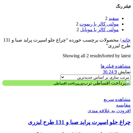
فیلتر رنگ
سفید
2
مولتی کالر با ریموت
2
مولتی کالر با موبایل
2
خانه
/
محصولات برچسب خورده “چراغ جلو اسپرت پراید صبا و 131
طرح لیزری”
Showing all 2 results
Sorted by latest
مشاهده فیلترها
نمایش
9
24
36
پرداخت اقساطی
مشاهده سریع
مقایسه
افزودن به علاقه مندی
چراغ جلو اسپرت پراید صبا و 131 طرح لیزری