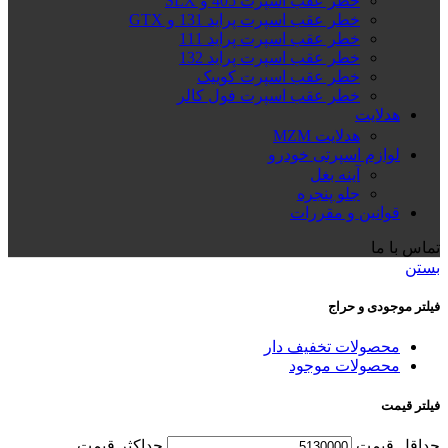
خطر عقب اسپرت 405 و SLX
خطر عقب اسپرت پراید 131 و GTX
خطر عقب اسپرت پراید 111
خطر عقب اسپرت پراید 132
خطر عقب اسپرت کوییک
خطر عقب اسپرت فول کالر
هدلایت
هدلایت MZM
لوازم اسپرتی خودرو
آینه بغل
جلو پنجره
قوانین و مقررات
تماس با ما
بستن
فیلتر موجودی و حراج
محصولات تخفیف دار
محصولات موجود
فیلتر قیمت
حداقل قیمت
حداكثر قيمت