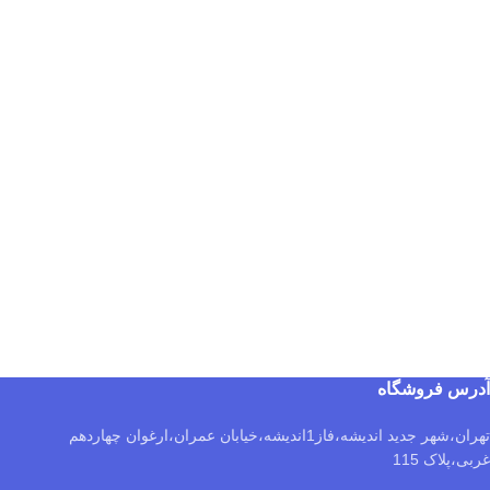
آدرس فروشگاه
تهران،شهر جدید اندیشه،فاز1اندیشه،خیابان عمران،ارغوان چهاردهم
غربی،پلاک 115