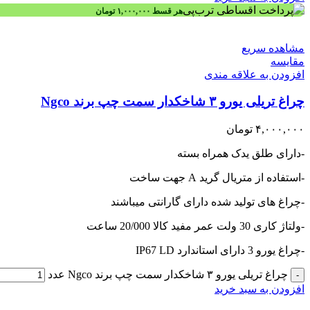
هر قسط
۱,۰۰۰,۰۰۰
تومان
مشاهده سریع
مقایسه
افزودن به علاقه مندی
چراغ تریلی یورو ۳ شاخکدار سمت چپ برند Ngco
۴,۰۰۰,۰۰۰
تومان
-دارای طلق یدک همراه بسته
-استفاده از متریال گرید A جهت ساخت
-چراغ های تولید شده دارای گارانتی میباشند
-ولتاژ کاری 30 ولت عمر مفید کالا 20/000 ساعت
-چراغ یورو 3 دارای استاندارد IP67 LD
چراغ تریلی یورو ۳ شاخکدار سمت چپ برند Ngco عدد
-
افزودن به سبد خرید