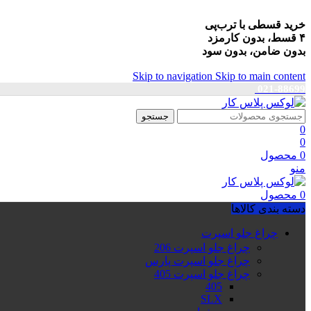
خرید قسطی با ترب‌پی
۴ قسط، بدون کارمزد
بدون ضامن، بدون سود
Skip to navigation
Skip to main content
021-88699
جستجو
0
0
0
محصول
منو
0
محصول
دسته بندی کالاها
چراغ جلو اسپرت
چراغ جلو اسپرت 206
چراغ جلو اسپرت پارس
چراغ جلو اسپرت 405
405
SLX