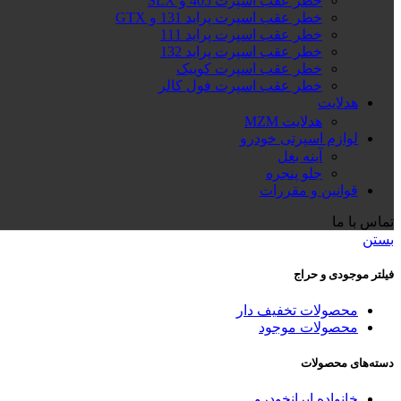
خطر عقب اسپرت 405 و SLX
خطر عقب اسپرت پراید 131 و GTX
خطر عقب اسپرت پراید 111
خطر عقب اسپرت پراید 132
خطر عقب اسپرت کوییک
خطر عقب اسپرت فول کالر
هدلایت
هدلایت MZM
لوازم اسپرتی خودرو
آینه بغل
جلو پنجره
قوانین و مقررات
تماس با ما
بستن
فیلتر موجودی و حراج
محصولات تخفیف دار
محصولات موجود
دسته‌های محصولات
خانواده ایرانخودرو