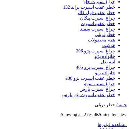
چراغ اسپرت جلو
خطر عقب اسپرت پراید 132
خطر عقب فول کالر
چراغ اسپرت پیکان
خطر عقب اسپرت
چراغ اسپرت سمند
خطر تریلی
همه محصولات
هدلایت
چراغ اسپرت پژو 206
خانواده پژو
آینه بغل
چراغ اسپرت پژو 405
خانواده رنو
خطر عقب اسپرت پژو 206
چراغ استپ سوم
چراغ اسپرت پارس
خطر عقب اسپرت پژو پارس
خانه
/
خطر تریلی
Showing all 2 results
Sorted by latest
مشاهده فیلترها