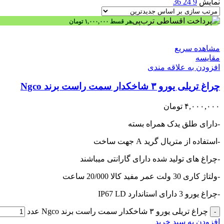
نمایش
9
24
36
هر قسط
۱,۰۰۰,۰۰۰
تومان
مشاهده سریع
مقایسه
افزودن به علاقه مندی
چراغ تریلی یورو ۳ شاخکدار سمت راست برند Ngco
۴,۰۰۰,۰۰۰
تومان
-دارای طلق یدک همراه بسته
-استفاده از متریال گرید A جهت ساخت
-چراغ های تولید شده دارای گارانتی میباشند
-ولتاژ کاری 30 ولت عمر مفید کالا 20/000 ساعت
-چراغ یورو 3 دارای استاندارد IP67 LD
چراغ تریلی یورو ۳ شاخکدار سمت راست برند Ngco عدد
-
افزودن به سبد خرید